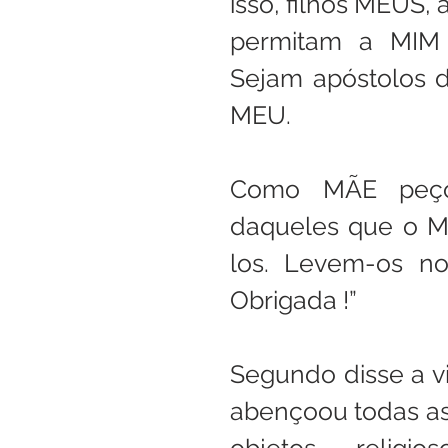
isso, filhos MEUS,
permitam a MIM d
Sejam apóstolos 
MEU.
Como MÃE peço
daqueles que o M
los. Levem-os no
Obrigada !”
Segundo disse a v
abençoou todas as
objetos religi