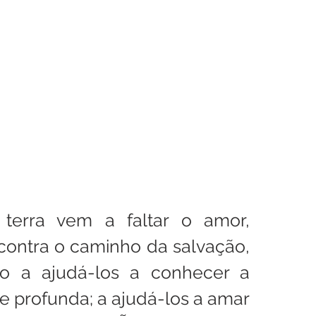
enhora
Homilia Dominical
Avisos 2
Crítica Cinema
dre Godofredo
Padre Mottinha
erra vem a faltar o amor, 
ontra o caminho da salvação, 
 a ajudá-los a conhecer a 
 e profunda; a ajudá-los a amar 