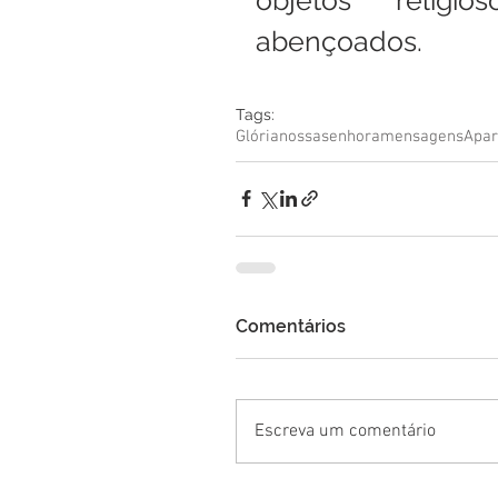
abençoados.
Tags:
Glória
nossa
senhora
mensagens
Apar
Comentários
Escreva um comentário