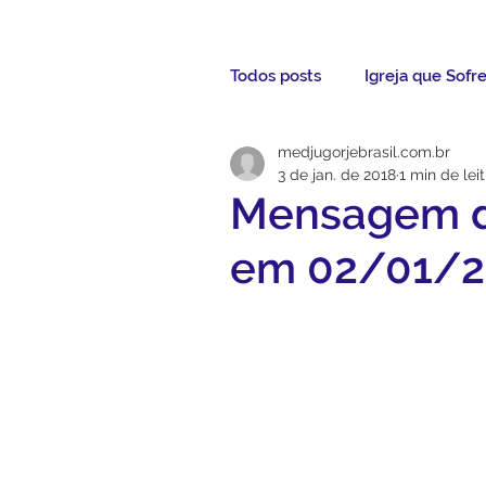
Todos posts
Igreja que Sofr
medjugorjebrasil.com.br
Mensagem da Semana
3 de jan. de 2018
1 min de lei
Mensagem d
Santos da Semana
Not
em 02/01/2
Párocos
Pároco Atual
Evangelho
Aconteceu