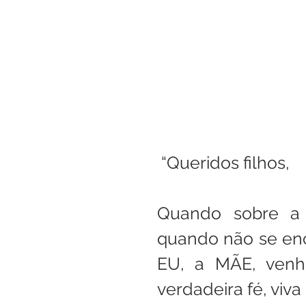
Boletim Kids
Nossa S
Confissão
Padre Bruno
Turismo
Cifras
Pa
 “Queridos filhos,
Interno Igreja
Eventos
Quando sobre a t
quando não se enc
EU, a MÃE, venho
verdadeira fé, viva