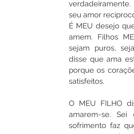
verdadeiramente.
seu amor recíproco
É MEU desejo que 
amem. Filhos MEU
sejam puros, sej
disse que ama est
porque os coraçõe
satisfeitos.
O MEU FILHO dis
amarem-se. Sei 
sofrimento faz qu