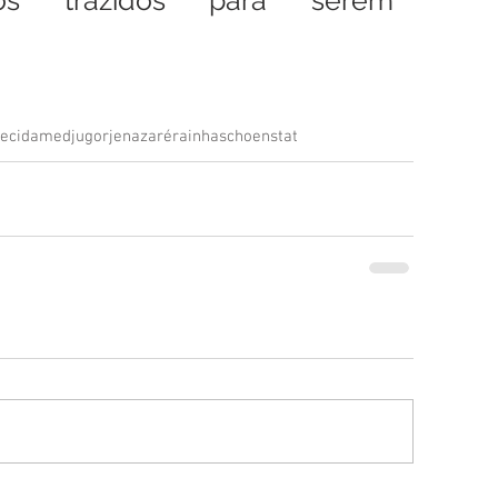
ecida
medjugorje
nazaré
rainha
schoenstat