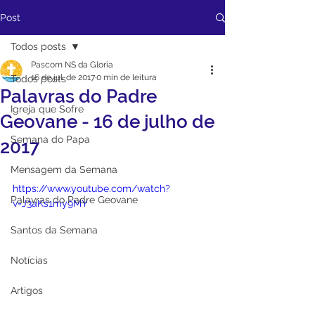
Post
Todos posts
Pascom NS da Gloria
16 de jul. de 2017
0 min de leitura
Todos posts
Palavras do Padre
Igreja que Sofre
Geovane - 16 de julho de
Semana do Papa
2017
Mensagem da Semana
https://www.youtube.com/watch?
Palavras do Padre Geovane
v=J3aKs1my9MY
Santos da Semana
Notícias
Artigos