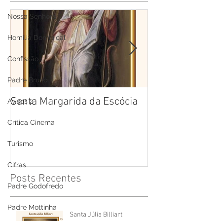
Nossa Senhora
Homilia Dominical
Confissão
Padre Bruno
Santa Margarida da Escócia
Santa Teresa B
Avisos 2
Cruz
Crítica Cinema
Turismo
Cifras
Posts Recentes
Padre Godofredo
Padre Mottinha
Santa Júlia Billiart