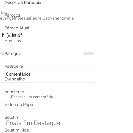
Avisos da Paróquia
Tags:
Párocos
evangelho
jesus
Padre Geovane
homília
Pároco Atual
Homilias
Paróquia
Padroeira
Comentários
Evangelho
Aconteceu
Escreva um comentário
Video do Papa
Boletim
Posts Em Destaque
Boletim Kids