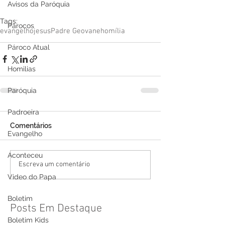
Avisos da Paróquia
Tags:
Párocos
evangelho
jesus
Padre Geovane
homília
Pároco Atual
Homilias
Paróquia
Padroeira
Comentários
Evangelho
Aconteceu
Escreva um comentário
Video do Papa
Boletim
Posts Em Destaque
Boletim Kids