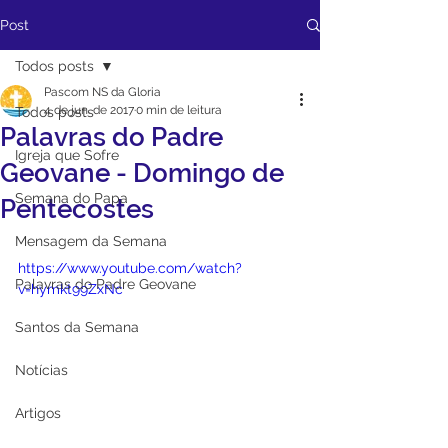
Post
Todos posts
Pascom NS da Gloria
4 de jun. de 2017
0 min de leitura
Todos posts
Palavras do Padre
Igreja que Sofre
Geovane - Domingo de
Semana do Papa
Pentecostes
Mensagem da Semana
https://www.youtube.com/watch?
Palavras do Padre Geovane
v=hymkt99ZxNc
Santos da Semana
Notícias
Artigos