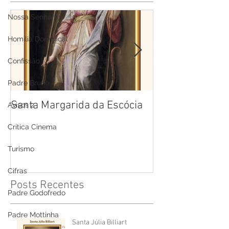
Nossa Senhora
Homilia Dominical
Confissão
Padre Bruno
Santa Margarida da Escócia
Santa Teresa B
Avisos 2
Cruz
Crítica Cinema
Turismo
Cifras
Posts Recentes
Padre Godofredo
Padre Mottinha
Santa Júlia Billiart