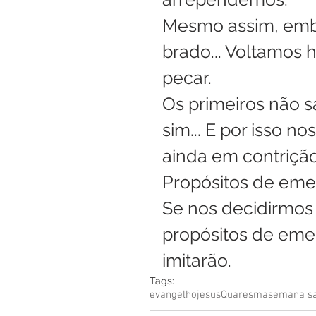
Mesmo assim, embo
brado... Voltamos 
pecar.
Os primeiros não s
sim... E por isso n
ainda em contrição
Propósitos de eme
Se nos decidirmos 
propósitos de eme
imitarão.
Tags:
evangelho
jesus
Quaresma
semana s