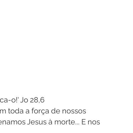
enhora
Homilia Dominical
Avisos 2
Crítica Cinema
dre Godofredo
Padre Mottinha
ica-o!' Jo 28,6
m toda a força de nossos 
enamos Jesus à morte... E nos 