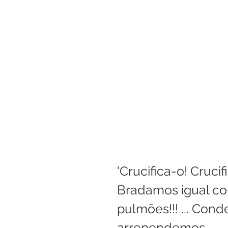
Boletim Kids
Nossa S
Confissão
Padre Bruno
Turismo
Cifras
Pa
Interno Igreja
Eventos
'Crucifica-o! Crucif
Bradamos igual co
pulmões!!! ... Cond
arrependemos. 