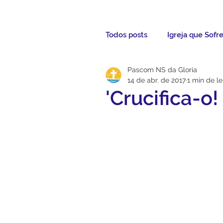
Todos posts
Igreja que Sofr
Pascom NS da Gloria
Mensagem da Semana
14 de abr. de 2017
1 min de le
'Crucifica-o!
Santos da Semana
Not
Párocos
Pároco Atual
Evangelho
Aconteceu