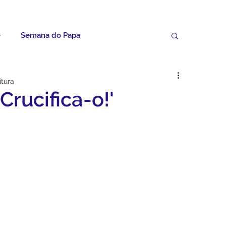
e
Semana do Papa
Palavras do Padre Geovane
itura
 Crucifica-o!'
ícias
Artigos
Avisos da Paróquia
Homilias
Paróquia
Padroeira
Video do Papa
Boletim