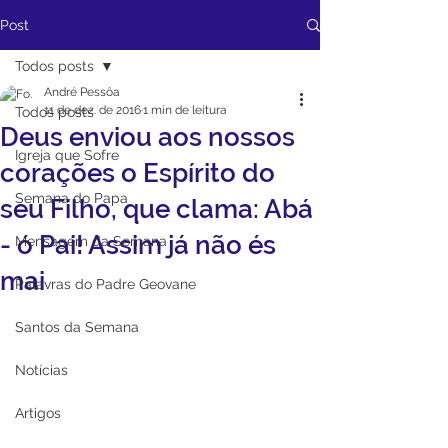
Post
Todos posts
André Pessôa
11 de dez. de 2016
1 min de leitura
Todos posts
Deus enviou aos nossos
Igreja que Sofre
corações o Espírito do
Semana do Papa
seu Filho, que clama: Abá
- ó Pai! Assim já não és
Mensagem da Semana
mai
Palavras do Padre Geovane
Santos da Semana
Notícias
Artigos