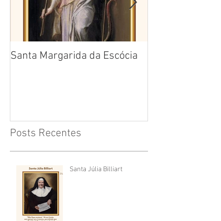
Santa Margarida da Escócia
Santa Teresa B
Cruz
Posts Recentes
Santa Júlia Billiart