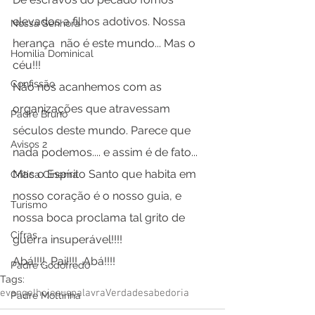
elevados a filhos adotivos. Nossa 
Nossa Senhora
herança  não é este mundo... Mas o 
Homilia Dominical
céu!!!
Confissão
Não nos acanhemos com as 
organizações que atravessam 
Padre Bruno
séculos deste mundo. Parece que 
Avisos 2
nada podemos.... e assim é de fato...
Mas o Espírito Santo que habita em 
Crítica Cinema
nosso coração é o nosso guia, e 
Turismo
nossa boca proclama tal grito de 
Cifras
guerra insuperável!!!!
Abá!!!!  Pai!!!!  Abá!!!!
Padre Godofredo
Tags:
evangelho
jesus
palavra
Verdade
sabedoria
Padre Mottinha