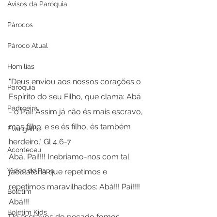
Avisos da Paróquia
Párocos
Pároco Atual
Homilias
"Deus enviou aos nossos corações o 
Paróquia
Espírito do seu Filho, que clama: Abá 
Padroeira
- ó Pai! Assim já não és mais escravo, 
mas filho; e se és filho, és também 
Evangelho
herdeiro." Gl 4,6-7
Aconteceu
Abá, Pai!!!! Inebriamo-nos com tal 
Video do Papa
jaculatória que repetimos e 
repetimos maravilhados: Abá!!! Pai!!!! 
Boletim
Abá!!!
Boletim Kids
De escravos do pecado fomos 