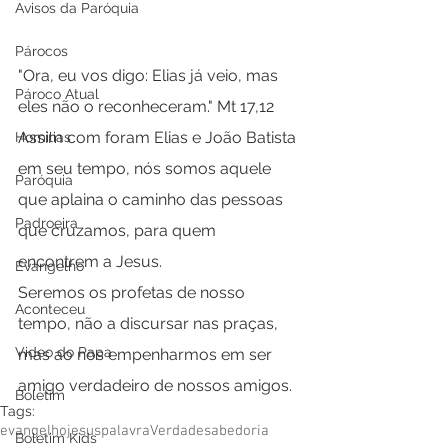
Avisos da Paróquia
Párocos
"Ora, eu vos digo: Elias já veio, mas 
Pároco Atual
eles não o reconheceram." Mt 17,12
Assim com foram Elias e João Batista 
Homilias
em seu tempo, nós somos aquele 
Paróquia
que aplaina o caminho das pessoas 
Padroeira
que cruzamos, para quem 
encontrem a Jesus.
Evangelho
Seremos os profetas de nosso 
Aconteceu
tempo, não a discursar nas praças, 
Video do Papa
mas ao nos empenharmos em ser 
amigo verdadeiro de nossos amigos.
Boletim
Tags:
evangelho
jesus
palavra
Verdade
sabedoria
Boletim Kids