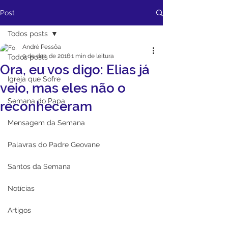
Post
Todos posts
André Pessôa
9 de dez. de 2016
1 min de leitura
Todos posts
Ora, eu vos digo: Elias já
Igreja que Sofre
veio, mas eles não o
Semana do Papa
reconheceram
Mensagem da Semana
Palavras do Padre Geovane
Santos da Semana
Notícias
Artigos