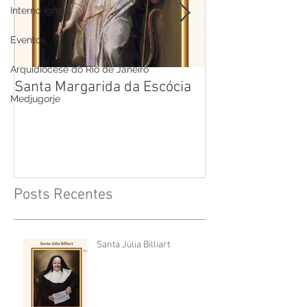
Interno Igreja
Eventos
Arquidiocese do Rio de Janeiro
Santa Margarida da Escócia
Santa Teresa B
Medjugorje
Cruz
Posts Recentes
Santa Júlia Billiart