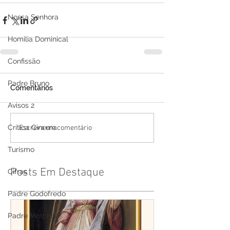
Nossa Senhora
Homilia Dominical
Confissão
Padre Bruno
Comentários
Avisos 2
Crítica Cinema
Escreva um comentário
Turismo
Posts Em Destaque
Cifras
Padre Godofredo
Padre Mottinha