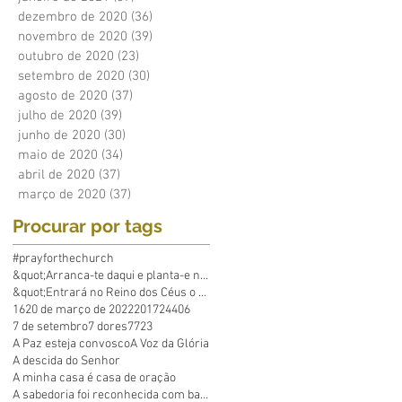
dezembro de 2020
(36)
36 posts
novembro de 2020
(39)
39 posts
outubro de 2020
(23)
23 posts
setembro de 2020
(30)
30 posts
agosto de 2020
(37)
37 posts
julho de 2020
(39)
39 posts
junho de 2020
(30)
30 posts
maio de 2020
(34)
34 posts
abril de 2020
(37)
37 posts
março de 2020
(37)
37 posts
Procurar por tags
#prayforthechurch
&quot;Arranca-te daqui e planta-e no mar&q
&quot;Entrará no Reino dos Céus o que põe em p
16
20 de março de 2022
2017
24
40
6
7 de setembro
7 dores
7723
A Paz esteja convosco
A Voz da Glória
A descida do Senhor
A minha casa é casa de oração
A sabedoria foi reconhecida com base em Suas obras