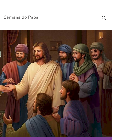
Semana do Papa
lavras do Padre Geovane
s
Artigos
Avisos da Paróquia
Homilias
Paróquia
Padroeira
Video do Papa
Boletim