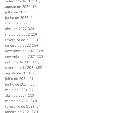
setembro de 2022
(1)
1 post
agosto de 2022
(17)
17 posts
julho de 2022
(40)
40 posts
junho de 2022
(5)
5 posts
maio de 2022
(9)
9 posts
abril de 2022
(42)
42 posts
março de 2022
(20)
20 posts
fevereiro de 2022
(18)
18 posts
janeiro de 2022
(36)
36 posts
dezembro de 2021
(39)
39 posts
novembro de 2021
(32)
32 posts
outubro de 2021
(32)
32 posts
setembro de 2021
(35)
35 posts
agosto de 2021
(25)
25 posts
julho de 2021
(21)
21 posts
junho de 2021
(33)
33 posts
maio de 2021
(32)
32 posts
abril de 2021
(32)
32 posts
março de 2021
(32)
32 posts
fevereiro de 2021
(34)
34 posts
janeiro de 2021
(37)
37 posts