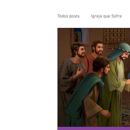
Todos posts
Igreja que Sofre
Mensagem da Semana
Pa
Santos da Semana
Notícia
Párocos
Pároco Atual
Evangelho
Aconteceu