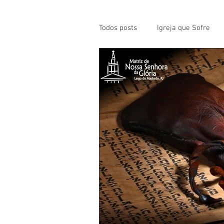
Todos posts
Igreja que Sofre
Mensagem da Semana
Pa
Santos da Semana
Notícia
Párocos
Pároco Atual
Evangelho
Aconteceu