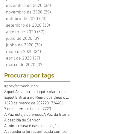
dezembro de 2020
(36)
36 posts
novembro de 2020
(39)
39 posts
outubro de 2020
(23)
23 posts
setembro de 2020
(30)
30 posts
agosto de 2020
(37)
37 posts
julho de 2020
(39)
39 posts
junho de 2020
(30)
30 posts
maio de 2020
(34)
34 posts
abril de 2020
(37)
37 posts
março de 2020
(37)
37 posts
Procurar por tags
#prayforthechurch
&quot;Arranca-te daqui e planta-e no mar&q
&quot;Entrará no Reino dos Céus o que põe em p
16
20 de março de 2022
2017
24
40
6
7 de setembro
7 dores
7723
A Paz esteja convosco
A Voz da Glória
A descida do Senhor
A minha casa é casa de oração
A sabedoria foi reconhecida com base em Suas obras