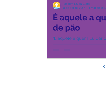
Pascom NS da Gloria
11 de abr. de 2017
1 min de leit
É aquele a q
de pão
"É aquele a quem Eu der o
Pois algumas vezes adiant