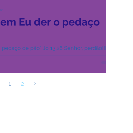
ura
uem Eu der o pedaço
 pedaço de pão" Jo 13,26 Senhor, perdão!!!
o-me à Sua Ceia sem estar preparado. A...
1
2