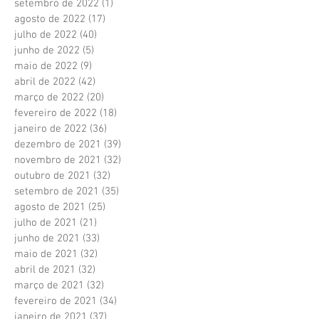
setembro de 2022
(1)
1 post
agosto de 2022
(17)
17 posts
julho de 2022
(40)
40 posts
junho de 2022
(5)
5 posts
maio de 2022
(9)
9 posts
abril de 2022
(42)
42 posts
março de 2022
(20)
20 posts
fevereiro de 2022
(18)
18 posts
janeiro de 2022
(36)
36 posts
dezembro de 2021
(39)
39 posts
novembro de 2021
(32)
32 posts
outubro de 2021
(32)
32 posts
setembro de 2021
(35)
35 posts
agosto de 2021
(25)
25 posts
julho de 2021
(21)
21 posts
junho de 2021
(33)
33 posts
maio de 2021
(32)
32 posts
abril de 2021
(32)
32 posts
março de 2021
(32)
32 posts
fevereiro de 2021
(34)
34 posts
janeiro de 2021
(37)
37 posts