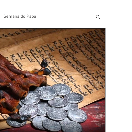
Semana do Papa
lavras do Padre Geovane
s
Artigos
Avisos da Paróquia
Homilias
Paróquia
Padroeira
Video do Papa
Boletim