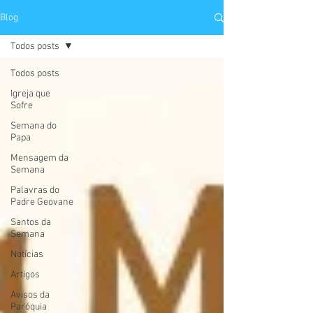
Blog
Todos posts
Todos posts
Igreja que
Sofre
Semana do
Papa
Mensagem da
Semana
Palavras do
Padre Geovane
Santos da
Semana
Notícias
Artigos
Avisos da
Paróquia