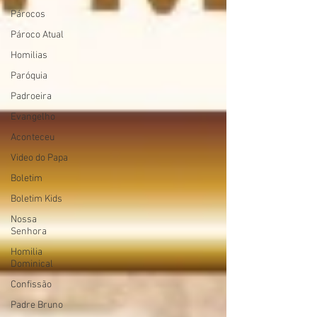
Párocos
Pároco Atual
Homilias
Paróquia
Padroeira
Evangelho
Aconteceu
Video do Papa
Boletim
Boletim Kids
Nossa
Senhora
Homilia
Dominical
Confissão
Padre Bruno