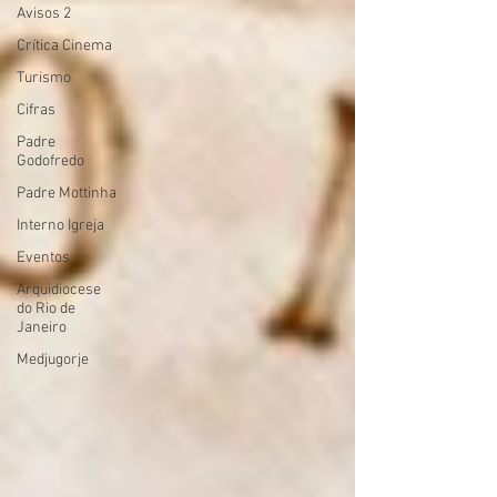
Avisos 2
Crítica Cinema
Turismo
Cifras
Padre
Godofredo
Padre Mottinha
Interno Igreja
Eventos
Arquidiocese
do Rio de
Janeiro
Medjugorje