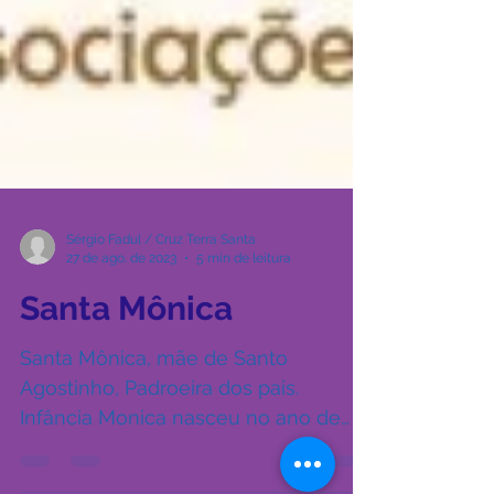
Sérgio Fadul / Cruz Terra Santa
27 de ago. de 2023
5 min de leitura
Santa Mônica
Santa Mônica, mãe de Santo
Agostinho, Padroeira dos pais.
Infância Monica nasceu no ano de