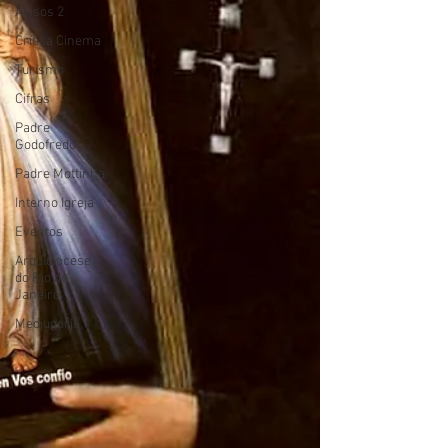
Avisos 2
Crítica Cinema
Turismo
Cifras
Padre
Godofredo
Padre Mottinha
Interno Igreja
Eventos
Arquidiocese
do Rio de
Janeiro
Medjugorje