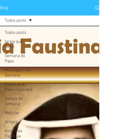
Blog
Todos posts
Todos posts
Igreja que
Sofre
Semana do
Papa
Mensagem da
Semana
Palavras do
Padre Geovane
Santos da
Semana
Notícias
Artigos
Avisos da
Paróquia