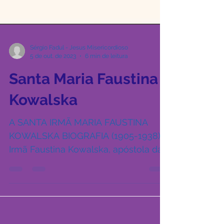
Sérgio Fadul - Jesus Misericordioso
5 de out. de 2023
6 min de leitura
Santa Maria Faustina
Kowalska
A SANTA IRMÃ MARIA FAUSTINA
KOWALSKA BIOGRAFIA (1905-1938) A
Irmã Faustina Kowalska, apóstola da
Misericórdia de Deus conhecida em
todo...