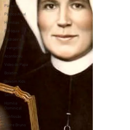
Párocos
Pároco Atual
Homilias
Paróquia
Padroeira
Evangelho
Aconteceu
Video do Papa
Boletim
Boletim Kids
Nossa
Senhora
Homilia
Dominical
Confissão
Padre Bruno