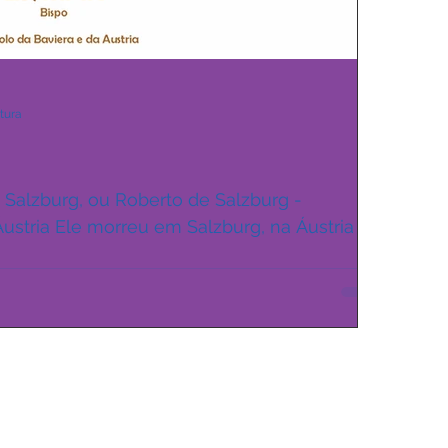
itura
 Salzburg, ou Roberto de Salzburg -
Áustria Ele morreu em Salzburg, na Áustria no