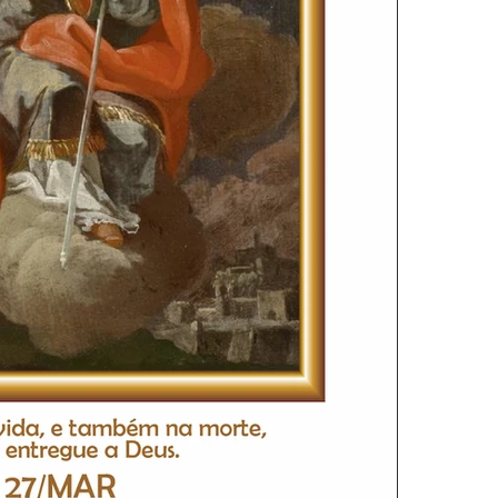
ra
Homilia Dominical
Confissão
Crítica Cinema
Turismo
Cifras
ttinha
Interno Igreja
Eventos