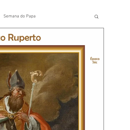
Semana do Papa
lavras do Padre Geovane
s
Artigos
Avisos da Paróquia
Homilias
Paróquia
Padroeira
Video do Papa
Boletim