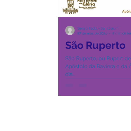
Sérgio Fadul - Sanctorum
27 de mar. de 2024
5 min de le
São Ruperto
São Ruperto, ou Rupert de
Apóstolo da Baviera e da 
dia...