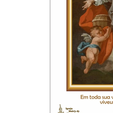
Boletim Kids
Nossa Senho
Padre Bruno
Avisos 2
Padre Godofredo
Padre Mo