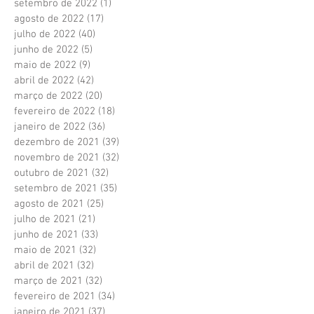
setembro de 2022
(1)
1 post
agosto de 2022
(17)
17 posts
julho de 2022
(40)
40 posts
junho de 2022
(5)
5 posts
maio de 2022
(9)
9 posts
abril de 2022
(42)
42 posts
março de 2022
(20)
20 posts
fevereiro de 2022
(18)
18 posts
janeiro de 2022
(36)
36 posts
dezembro de 2021
(39)
39 posts
novembro de 2021
(32)
32 posts
outubro de 2021
(32)
32 posts
setembro de 2021
(35)
35 posts
agosto de 2021
(25)
25 posts
julho de 2021
(21)
21 posts
junho de 2021
(33)
33 posts
maio de 2021
(32)
32 posts
abril de 2021
(32)
32 posts
março de 2021
(32)
32 posts
fevereiro de 2021
(34)
34 posts
janeiro de 2021
(37)
37 posts