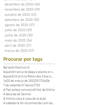
dezembro de 2020
(36)
36 posts
novembro de 2020
(39)
39 posts
outubro de 2020
(23)
23 posts
setembro de 2020
(30)
30 posts
agosto de 2020
(37)
37 posts
julho de 2020
(39)
39 posts
junho de 2020
(30)
30 posts
maio de 2020
(34)
34 posts
abril de 2020
(37)
37 posts
março de 2020
(37)
37 posts
Procurar por tags
#prayforthechurch
&quot;Arranca-te daqui e planta-e no mar&q
&quot;Entrará no Reino dos Céus o que põe em p
16
20 de março de 2022
2017
24
40
6
7 de setembro
7 dores
7723
A Paz esteja convosco
A Voz da Glória
A descida do Senhor
A minha casa é casa de oração
A sabedoria foi reconhecida com base em Suas obras