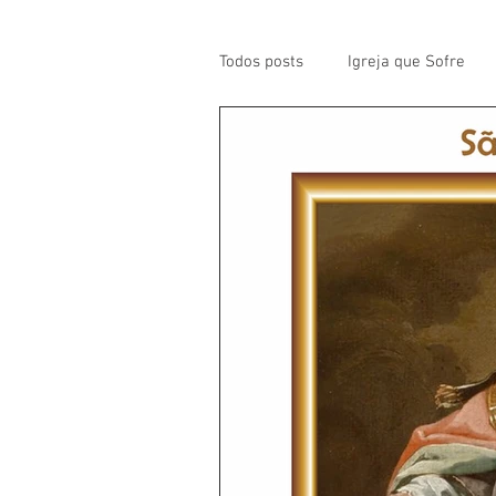
Todos posts
Igreja que Sofre
Mensagem da Semana
Pa
Santos da Semana
Notícia
Párocos
Pároco Atual
Evangelho
Aconteceu