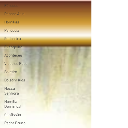
Párocos
Pároco Atual
Homilias
Paróquia
Padroeira
Evangelho
Aconteceu
Video do Papa
Boletim
Boletim Kids
Nossa
Senhora
Homilia
Dominical
Confissão
Padre Bruno