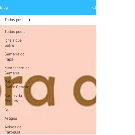
Blog
Todos posts
Todos posts
Igreja que
Sofre
Semana do
Papa
Mensagem da
Semana
Palavras do
Padre Geovane
Santos da
Semana
Notícias
Artigos
Avisos da
Paróquia