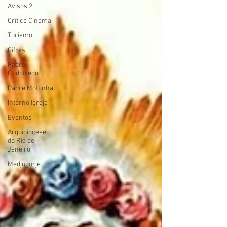
Avisos 2
Crítica Cinema
Turismo
Cifras
Padre
Godofredo
Padre Mottinha
Interno Igreja
Eventos
Arquidiocese
do Rio de
Janeiro
Medjugorje