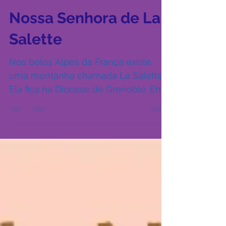
Sérgio Fadul / Santos e Beatos Católicos
19 de set. de 2024
10 min de leitura
Nossa Senhora de La
Salette
Nos belos Alpes da França existe
uma montanha chamada La Salette.
Ela fica na Diocese de Grenoble. Em
setembro do ano de 1846, duas...