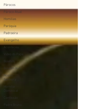
Párocos
Pároco Atual
Homilias
Paróquia
Padroeira
Evangelho
Aconteceu
Video do Papa
Boletim
Boletim Kids
Nossa
Senhora
Homilia
Dominical
Confissão
Padre Bruno