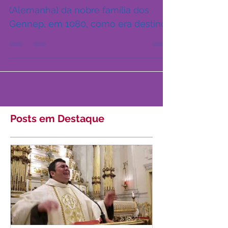
Xantem
Norberto, nascido em Xanten
(Alemanha) da nobre família dos
Gennep, em 1080, como era destino
de todo cadete da nobreza, teria de
seguir...
Posts em Destaque