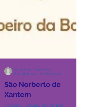
Sérgio Fadul / Canção Nova
6 de jun. de 2023
6 min de leitura
São Norberto de