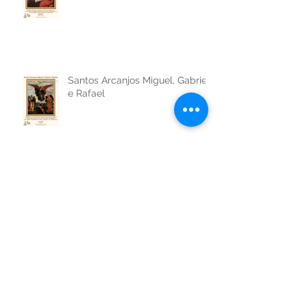
São Jerônimo de Estridão
Santos Arcanjos Miguel, Gabriel
e Rafael
São Venceslau da Boêmia