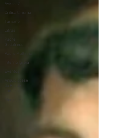
Avisos 2
Crítica Cinema
Turismo
Cifras
Padre
Godofredo
Padre Mottinha
Interno Igreja
Eventos
Arquidiocese
do Rio de
Janeiro
Medjugorje