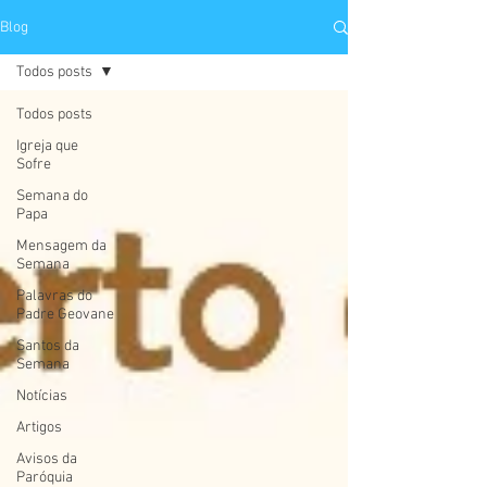
Blog
Todos posts
Todos posts
Igreja que
Sofre
Semana do
Papa
Mensagem da
Semana
Palavras do
Padre Geovane
Santos da
Semana
Notícias
Artigos
Avisos da
Paróquia