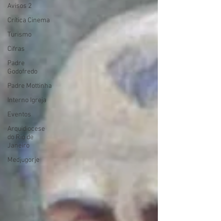
Avisos 2
Crítica Cinema
Turismo
Cifras
Padre
Godofredo
Padre Mottinha
Interno Igreja
Eventos
Arquidiocese
do Rio de
Janeiro
Medjugorje