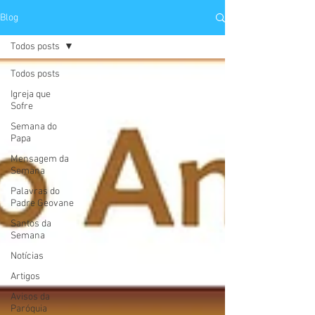
Blog
Todos posts
Todos posts
Igreja que
Sofre
Semana do
Papa
Mensagem da
Semana
Palavras do
Padre Geovane
Santos da
Semana
Notícias
Artigos
Avisos da
Paróquia