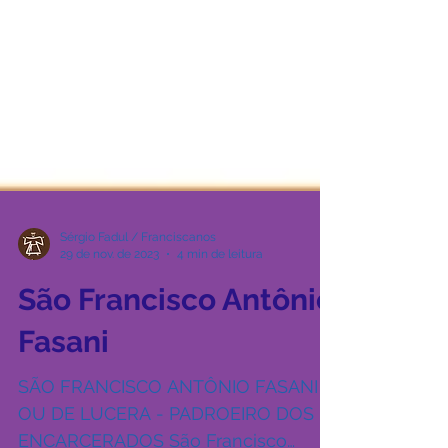
Sérgio Fadul / Franciscanos
29 de nov. de 2023
4 min de leitura
São Francisco Antônio
Fasani
SÃO FRANCISCO ANTÔNIO FASANI