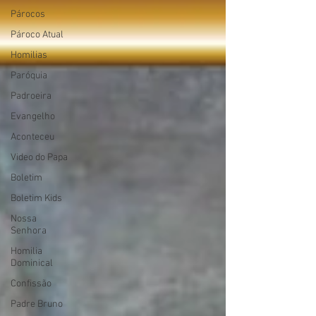
Párocos
Pároco Atual
Homilias
Paróquia
Padroeira
Evangelho
Aconteceu
Video do Papa
Boletim
Boletim Kids
Nossa
Senhora
Homilia
Dominical
Confissão
Padre Bruno