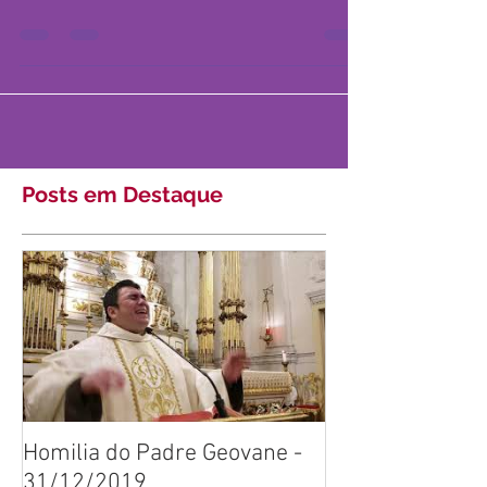
OU DE LUCERA - PADROEIRO DOS
ENCARCERADOS São Francisco
Antônio Fasani nasceu em Lucera
(Itália), a 6 de...
Posts em Destaque