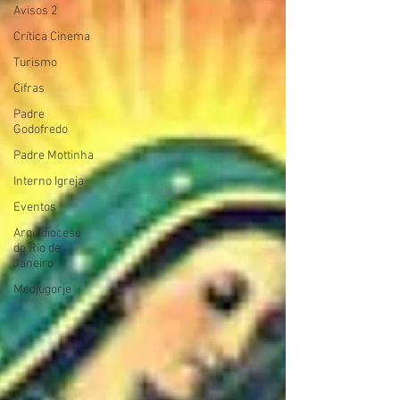
Avisos 2
Crítica Cinema
Turismo
Cifras
Padre
Godofredo
Padre Mottinha
Interno Igreja
Eventos
Arquidiocese
do Rio de
Janeiro
Medjugorje