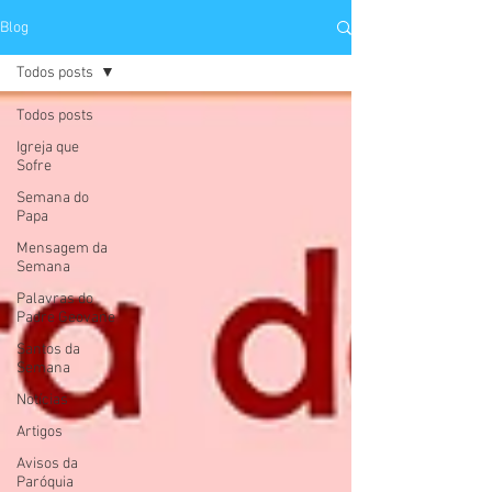
Blog
Todos posts
Todos posts
Igreja que
Sofre
Semana do
Papa
Mensagem da
Semana
Palavras do
Padre Geovane
Santos da
Semana
Notícias
Artigos
Avisos da
Paróquia