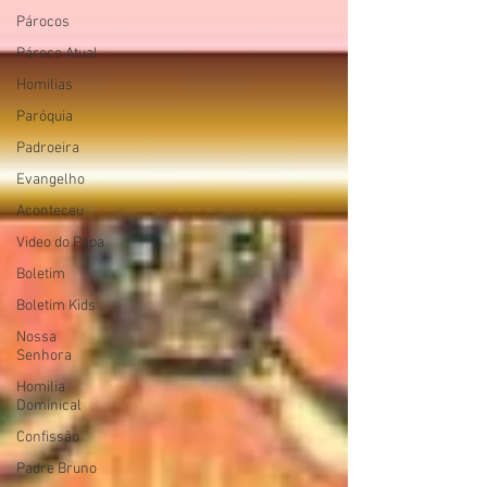
Párocos
Pároco Atual
Homilias
Paróquia
Padroeira
Evangelho
Aconteceu
Video do Papa
Boletim
Boletim Kids
Nossa
Senhora
Homilia
Dominical
Confissão
Padre Bruno