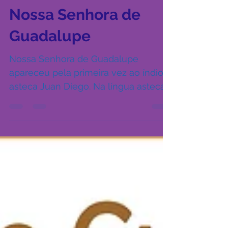
Sérgio Fadul / Cruz Terra Santa
12 de dez. de 2023
4 min de leitura
Nossa Senhora de
Guadalupe
Nossa Senhora de Guadalupe
apareceu pela primeira vez ao índio
asteca Juan Diego. Na língua asteca,
o nome Guadalupe significa,...