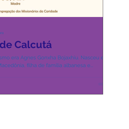
ura
 de Calcutá
ismo era Agnes Gonxha Bojaxhiu. Nasceu em
cedônia, filha de família albanesa e...