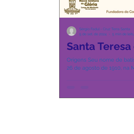
Sérgio Fadul - Cruz Terra Santa
5 de set. de 2024
5 min de leit
Santa Teresa
Origens Seu nome de bat
26 de agosto de 1910, na Ma