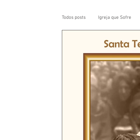
Todos posts
Igreja que Sofre
Mensagem da Semana
Pa
Santos da Semana
Notícia
Párocos
Pároco Atual
Evangelho
Aconteceu