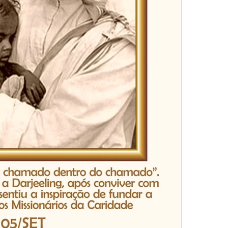
ra
Homilia Dominical
Confissão
Crítica Cinema
Turismo
Cifras
ttinha
Interno Igreja
Eventos