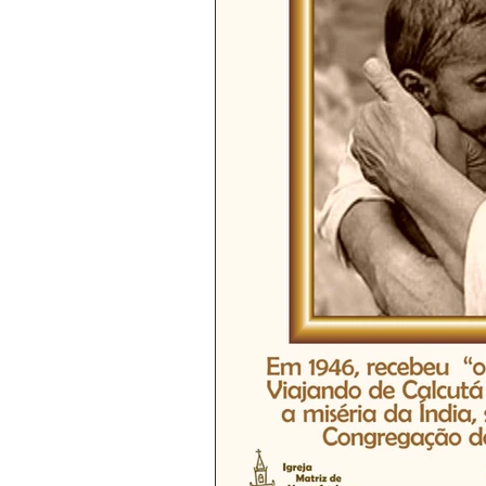
Boletim Kids
Nossa Senho
Padre Bruno
Avisos 2
Padre Godofredo
Padre Mo