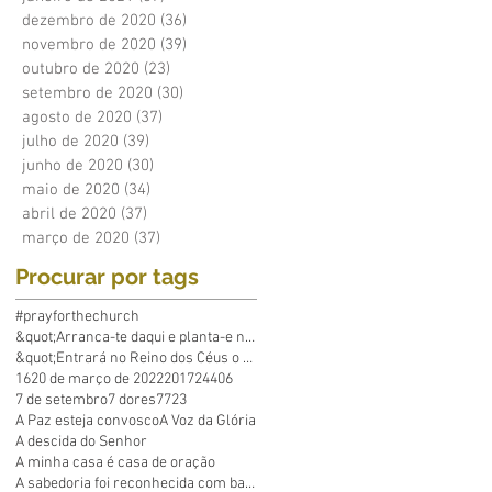
dezembro de 2020
(36)
36 posts
novembro de 2020
(39)
39 posts
outubro de 2020
(23)
23 posts
setembro de 2020
(30)
30 posts
agosto de 2020
(37)
37 posts
julho de 2020
(39)
39 posts
junho de 2020
(30)
30 posts
maio de 2020
(34)
34 posts
abril de 2020
(37)
37 posts
março de 2020
(37)
37 posts
Procurar por tags
#prayforthechurch
&quot;Arranca-te daqui e planta-e no mar&q
&quot;Entrará no Reino dos Céus o que põe em p
16
20 de março de 2022
2017
24
40
6
7 de setembro
7 dores
7723
A Paz esteja convosco
A Voz da Glória
A descida do Senhor
A minha casa é casa de oração
A sabedoria foi reconhecida com base em Suas obras