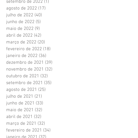
setembro de 2022
(1)
1 post
agosto de 2022
(17)
17 posts
julho de 2022
(40)
40 posts
junho de 2022
(5)
5 posts
maio de 2022
(9)
9 posts
abril de 2022
(42)
42 posts
março de 2022
(20)
20 posts
fevereiro de 2022
(18)
18 posts
janeiro de 2022
(36)
36 posts
dezembro de 2021
(39)
39 posts
novembro de 2021
(32)
32 posts
outubro de 2021
(32)
32 posts
setembro de 2021
(35)
35 posts
agosto de 2021
(25)
25 posts
julho de 2021
(21)
21 posts
junho de 2021
(33)
33 posts
maio de 2021
(32)
32 posts
abril de 2021
(32)
32 posts
março de 2021
(32)
32 posts
fevereiro de 2021
(34)
34 posts
janeiro de 2021
(37)
37 posts