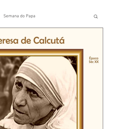
Semana do Papa
lavras do Padre Geovane
s
Artigos
Avisos da Paróquia
Homilias
Paróquia
Padroeira
Video do Papa
Boletim