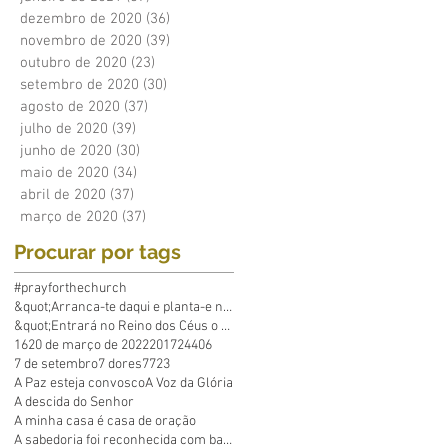
dezembro de 2020
(36)
36 posts
novembro de 2020
(39)
39 posts
outubro de 2020
(23)
23 posts
setembro de 2020
(30)
30 posts
agosto de 2020
(37)
37 posts
julho de 2020
(39)
39 posts
junho de 2020
(30)
30 posts
maio de 2020
(34)
34 posts
abril de 2020
(37)
37 posts
março de 2020
(37)
37 posts
Procurar por tags
#prayforthechurch
&quot;Arranca-te daqui e planta-e no mar&q
&quot;Entrará no Reino dos Céus o que põe em p
16
20 de março de 2022
2017
24
40
6
7 de setembro
7 dores
7723
A Paz esteja convosco
A Voz da Glória
A descida do Senhor
A minha casa é casa de oração
A sabedoria foi reconhecida com base em Suas obras