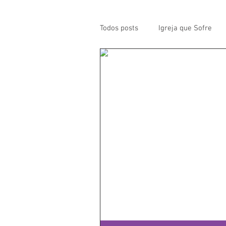
Todos posts
Igreja que Sofre
Mensagem da Semana
Pa
Santos da Semana
Notícia
Párocos
Pároco Atual
Evangelho
Aconteceu