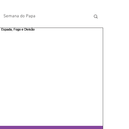
Semana do Papa
lavras do Padre Geovane
s
Artigos
Avisos da Paróquia
Homilias
Paróquia
Padroeira
Video do Papa
Boletim