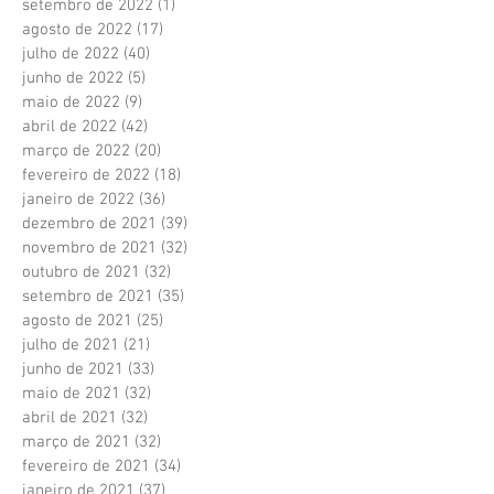
setembro de 2022
(1)
1 post
agosto de 2022
(17)
17 posts
julho de 2022
(40)
40 posts
junho de 2022
(5)
5 posts
maio de 2022
(9)
9 posts
abril de 2022
(42)
42 posts
março de 2022
(20)
20 posts
fevereiro de 2022
(18)
18 posts
janeiro de 2022
(36)
36 posts
dezembro de 2021
(39)
39 posts
novembro de 2021
(32)
32 posts
outubro de 2021
(32)
32 posts
setembro de 2021
(35)
35 posts
agosto de 2021
(25)
25 posts
julho de 2021
(21)
21 posts
junho de 2021
(33)
33 posts
maio de 2021
(32)
32 posts
abril de 2021
(32)
32 posts
março de 2021
(32)
32 posts
fevereiro de 2021
(34)
34 posts
janeiro de 2021
(37)
37 posts