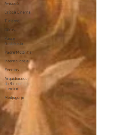
Avisos 2
Crítica Cinema
Turismo
Cifras
Padre
Godofredo
Padre Mottinha
Interno Igreja
Eventos
Arquidiocese
do Rio de
Janeiro
Medjugorje