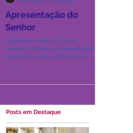
Dom Orani João Tempesta - Cardeal
2 de fev. de 2024
5 min de leitura
Apresentação do
Senhor
Celebramos neste dia 02 de
Fevereiro a Festa da Apresentação
do Menino Jesus no Templo, ou
também chamada de festa das luzes.
Essa...
Posts em Destaque