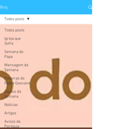
Blog
Todos posts
Todos posts
Igreja que
Sofre
Semana do
Papa
Mensagem da
Semana
Palavras do
Padre Geovane
Santos da
Semana
Notícias
Artigos
Avisos da
Paróquia