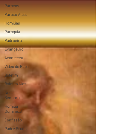
Párocos
Pároco Atual
Homilias
Paróquia
Padroeira
Evangelho
Aconteceu
Video do Papa
Boletim
Boletim Kids
Nossa
Senhora
Homilia
Dominical
Confissão
Padre Bruno