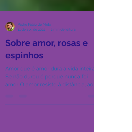
Padre Fábio de Melo
11 de abr. de 2022
2 min de leitura
Sobre amor, rosas e
espinhos
Amor que é amor dura a vida inteira.
Se não durou é porque nunca foi
amor. O amor resiste à distância, ao
silêncio das separações e até...