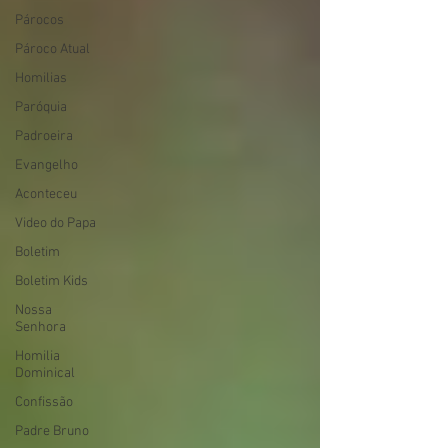
Párocos
Pároco Atual
Homilias
Paróquia
Padroeira
Evangelho
Aconteceu
Video do Papa
Boletim
Boletim Kids
Nossa
Senhora
Homilia
Dominical
Confissão
Padre Bruno