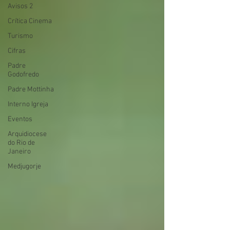
Avisos 2
Crítica Cinema
Turismo
Cifras
Padre
Godofredo
Padre Mottinha
Interno Igreja
Eventos
Arquidiocese
do Rio de
Janeiro
Medjugorje