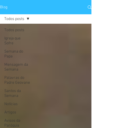
Blog
Todos posts
Todos posts
Igreja que
Sofre
Semana do
Papa
Mensagem da
Semana
Palavras do
Padre Geovane
Santos da
Semana
Notícias
Artigos
Avisos da
Paróquia