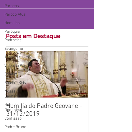
Párocos
Pároco Atual
Homilias
Paróquia
Posts em Destaque
Padroeira
Evangelho
Aconteceu
Video do Papa
Boletim
Boletim Kids
Nossa
Senhora
Homilia do Padre Geovane -
Homilia
Dominical
31/12/2019
Confissão
Padre Bruno