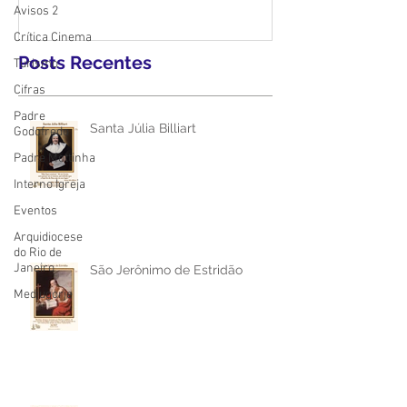
Avisos 2
Crítica Cinema
Posts Recentes
Turismo
Cifras
Padre
Santa Júlia Billiart
Godofredo
Padre Mottinha
Interno Igreja
Eventos
Arquidiocese
do Rio de
Janeiro
São Jerônimo de Estridão
Medjugorje