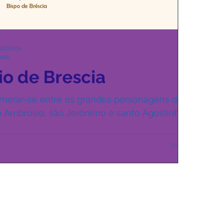
atólicos
tura
o de Brescia
erar-se entre os grandes personagens do
to Ambrósio, são Jerônimo e santo Agostinho.