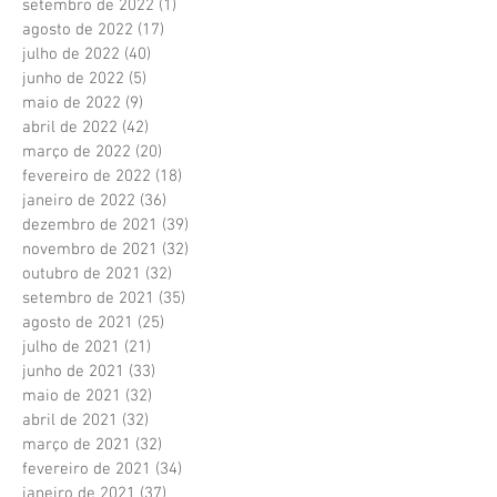
setembro de 2022
(1)
1 post
agosto de 2022
(17)
17 posts
julho de 2022
(40)
40 posts
junho de 2022
(5)
5 posts
maio de 2022
(9)
9 posts
abril de 2022
(42)
42 posts
março de 2022
(20)
20 posts
fevereiro de 2022
(18)
18 posts
janeiro de 2022
(36)
36 posts
dezembro de 2021
(39)
39 posts
novembro de 2021
(32)
32 posts
outubro de 2021
(32)
32 posts
setembro de 2021
(35)
35 posts
agosto de 2021
(25)
25 posts
julho de 2021
(21)
21 posts
junho de 2021
(33)
33 posts
maio de 2021
(32)
32 posts
abril de 2021
(32)
32 posts
março de 2021
(32)
32 posts
fevereiro de 2021
(34)
34 posts
janeiro de 2021
(37)
37 posts