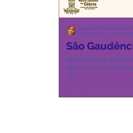
Sérgio Fadul / Santos e Beatos C
22 de out. de 2023
5 min de lei
São Gaudênci
Gaudêncio pode bem enum
século IV, ao lado de san
“Tu...