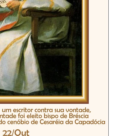
ra
Homilia Dominical
Confissão
Crítica Cinema
Turismo
Cifras
ttinha
Interno Igreja
Eventos