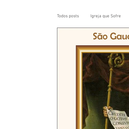
Todos posts
Igreja que Sofre
Mensagem da Semana
Pa
Santos da Semana
Notícia
Párocos
Pároco Atual
Evangelho
Aconteceu