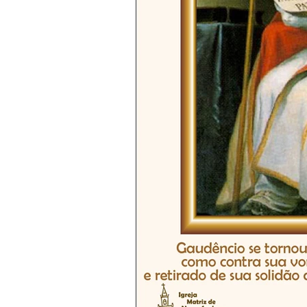
Boletim Kids
Nossa Senho
Padre Bruno
Avisos 2
Padre Godofredo
Padre Mo