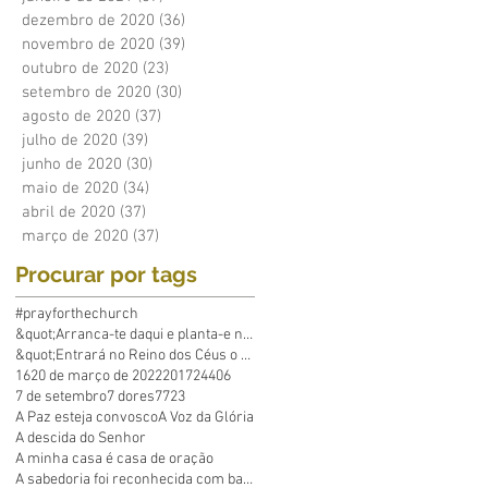
dezembro de 2020
(36)
36 posts
novembro de 2020
(39)
39 posts
outubro de 2020
(23)
23 posts
setembro de 2020
(30)
30 posts
agosto de 2020
(37)
37 posts
julho de 2020
(39)
39 posts
junho de 2020
(30)
30 posts
maio de 2020
(34)
34 posts
abril de 2020
(37)
37 posts
março de 2020
(37)
37 posts
Procurar por tags
#prayforthechurch
&quot;Arranca-te daqui e planta-e no mar&q
&quot;Entrará no Reino dos Céus o que põe em p
16
20 de março de 2022
2017
24
40
6
7 de setembro
7 dores
7723
A Paz esteja convosco
A Voz da Glória
A descida do Senhor
A minha casa é casa de oração
A sabedoria foi reconhecida com base em Suas obras