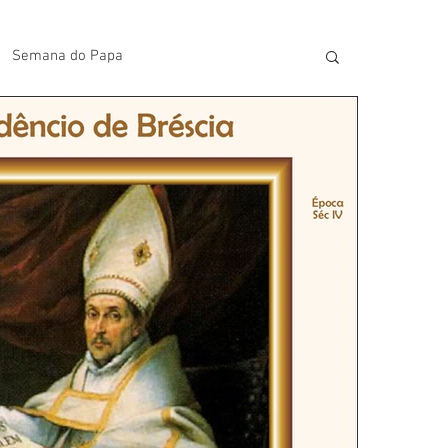
Semana do Papa
lavras do Padre Geovane
s
Artigos
Avisos da Paróquia
Homilias
Paróquia
Padroeira
Video do Papa
Boletim