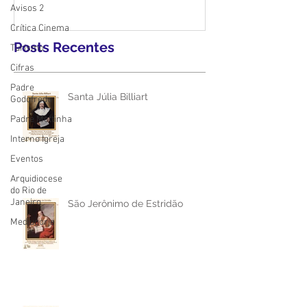
Avisos 2
Crítica Cinema
Posts Recentes
Turismo
Cifras
Padre
Santa Júlia Billiart
Godofredo
Padre Mottinha
Interno Igreja
Eventos
Arquidiocese
do Rio de
Janeiro
São Jerônimo de Estridão
Medjugorje