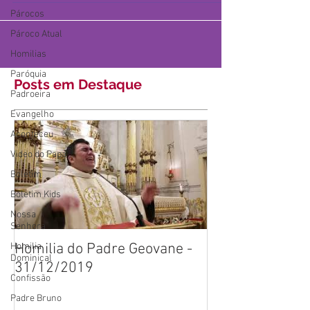
Párocos
Pároco Atual
Homilias
Paróquia
Posts em Destaque
Padroeira
Evangelho
Aconteceu
Video do Papa
Boletim
Boletim Kids
Nossa
Senhora
Homilia do Padre Geovane -
Homilia
Dominical
31/12/2019
Confissão
Padre Bruno