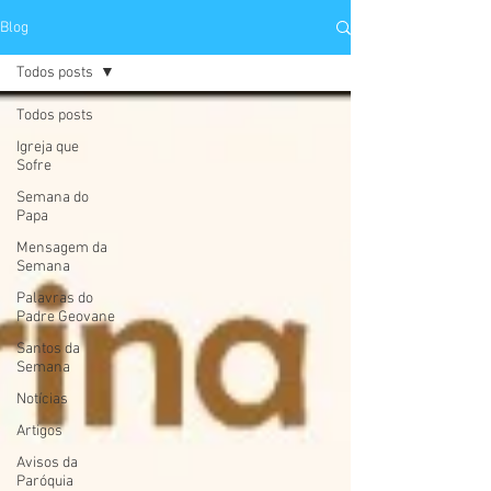
Blog
Todos posts
Todos posts
Igreja que
Sofre
Semana do
Papa
Mensagem da
Semana
Palavras do
Padre Geovane
Santos da
Semana
Notícias
Artigos
Avisos da
Paróquia