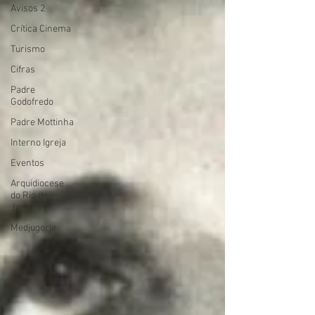
Avisos 2
Crítica Cinema
Turismo
Cifras
Padre
Godofredo
Padre Mottinha
Interno Igreja
Eventos
Arquidiocese
do Rio de
Janeiro
Medjugorje