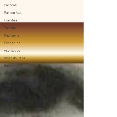
Párocos
Pároco Atual
Homilias
Paróquia
Padroeira
Evangelho
Aconteceu
Video do Papa
Boletim
Boletim Kids
Nossa
Senhora
Homilia
Dominical
Confissão
Padre Bruno