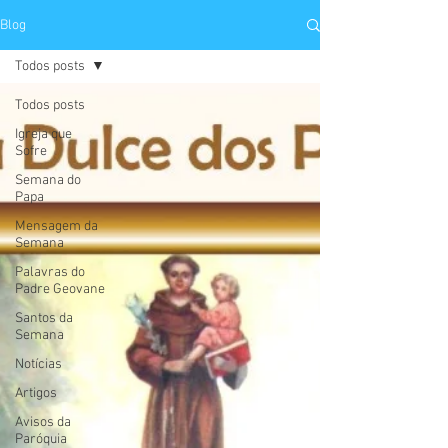
Blog
Todos posts
Todos posts
Igreja que
Sofre
Semana do
Papa
Mensagem da
Semana
Palavras do
Padre Geovane
Santos da
Semana
Notícias
Artigos
Avisos da
Paróquia