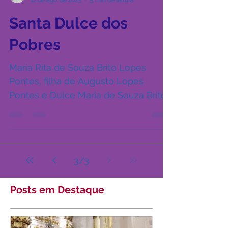
Sérgio Fadul / Canção Nova
12 de ago. de 2023
5 min de leitura
Santa Dulce dos
Pobres
Maria Rita de Souza Brito Lopes
Pontes, filha de Augusto Lopes
Pontes e Dulce Maria de Souza Brito
Lopes, nasceu no dia 26 de maio de...
3
/
3
Posts em Destaque