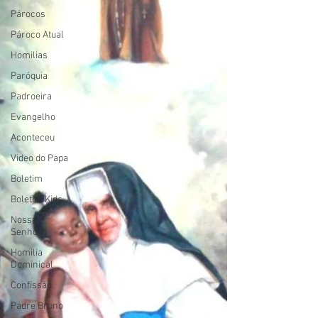
Párocos
Pároco Atual
Homilias
Paróquia
Padroeira
Evangelho
Aconteceu
Video do Papa
Boletim
Boletim Kids
Nossa
Senhora
Homilia
Dominical
Confissão
Padre Bruno