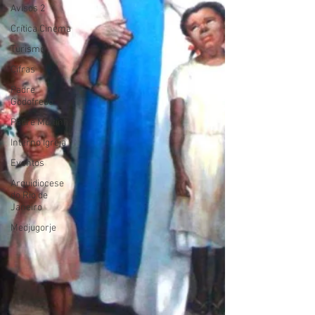
Avisos 2
Crítica Cinema
Turismo
Cifras
Padre
Godofredo
Padre Mottinha
Interno Igreja
Eventos
Arquidiocese
do Rio de
Janeiro
Medjugorje