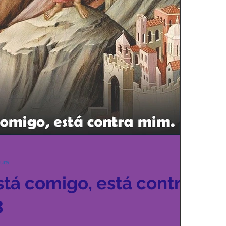
tura
tá comigo, está contra
3