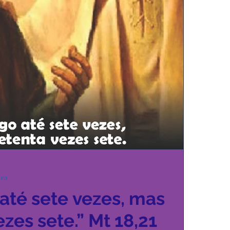
ura
 até sete vezes, mas
ezes sete.” Mt 18,21