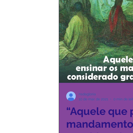
nsdagloria
10 de mar. de 2021
0 min de lei
“Aquele que p
mandamentos,