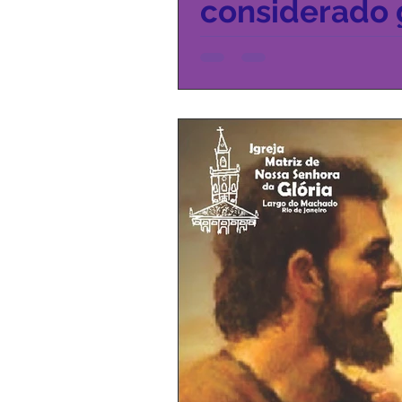
considerado 
Céus.” Mt 5