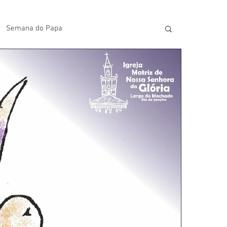
Semana do Papa
lavras do Padre Geovane
s
Artigos
Avisos da Paróquia
Homilias
Paróquia
Padroeira
Video do Papa
Boletim