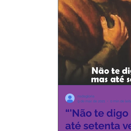
nsdagloria
9 de mar. de 2021
0 min de leit
“'Não te digo
até setenta v