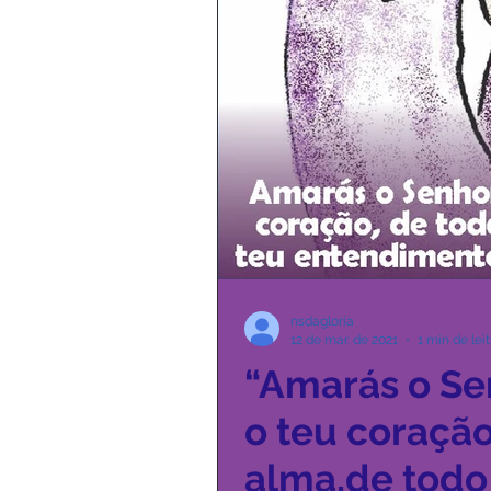
Boletim Kids
Nossa Senho
Padre Bruno
Avisos 2
Padre Godofredo
Padre Mo
nsdagloria
12 de mar. de 2021
1 min de lei
“Amarás o Se
o teu coração
alma,de todo