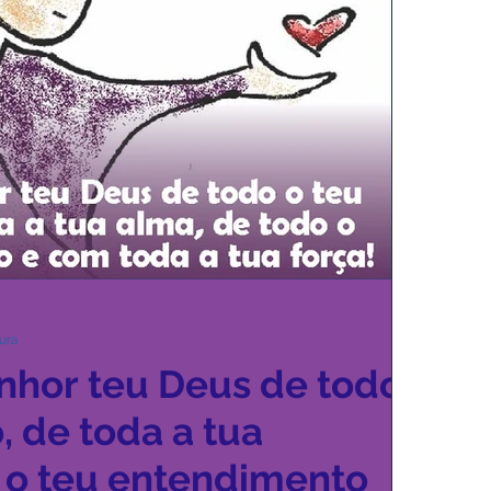
ra
Homilia Dominical
Confissão
Crítica Cinema
Turismo
Cifras
ttinha
Interno Igreja
Eventos
tura
nhor teu Deus de todo
, de toda a tua
 o teu entendimento