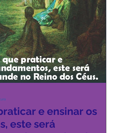
tura
raticar e ensinar os
 este será