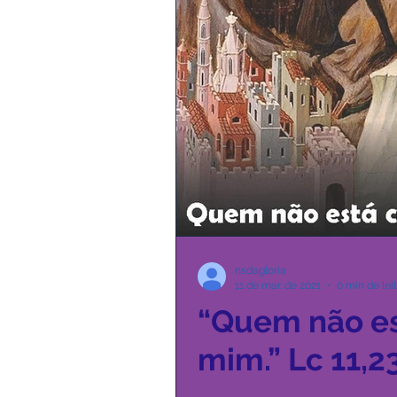
nsdagloria
11 de mar. de 2021
0 min de lei
“Quem não es
mim.” Lc 11,2