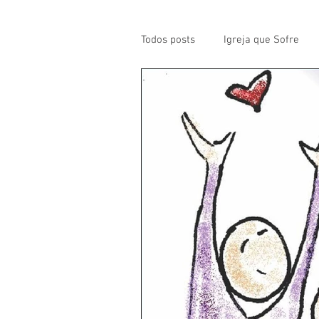
Todos posts
Igreja que Sofre
Mensagem da Semana
Pa
Santos da Semana
Notícia
Párocos
Pároco Atual
Evangelho
Aconteceu