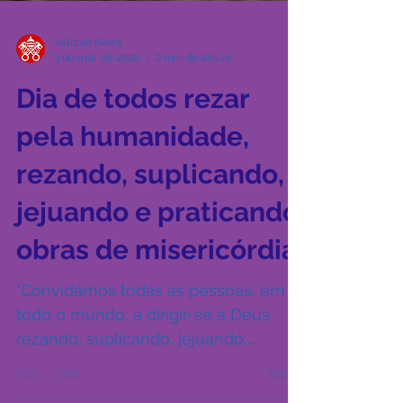
Vatican News
3 de mai. de 2020
2 min de leitura
Dia de todos rezar
pela humanidade,
rezando, suplicando,
jejuando e praticando
obras de misericórdia
"Convidamos todas as pessoas, em
todo o mundo, a dirigir-se a Deus
rezando, suplicando, jejuando,