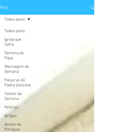
Blog
Todos posts
Todos posts
Igreja que
Sofre
Semana do
Papa
Mensagem da
Semana
Palavras do
Padre Geovane
Santos da
Semana
Notícias
Artigos
Avisos da
Paróquia