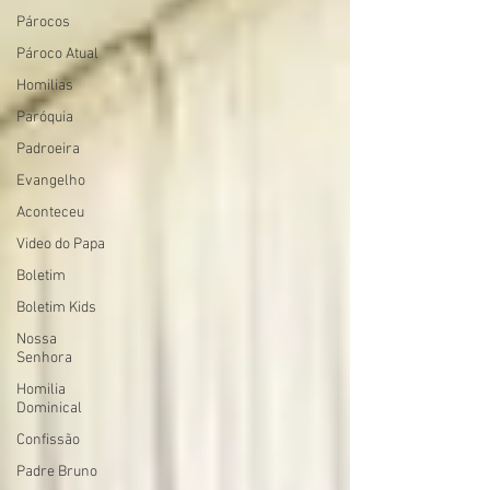
Párocos
Pároco Atual
Homilias
Paróquia
Padroeira
Evangelho
Aconteceu
Video do Papa
Boletim
Boletim Kids
Nossa
Senhora
Homilia
Dominical
Confissão
Padre Bruno