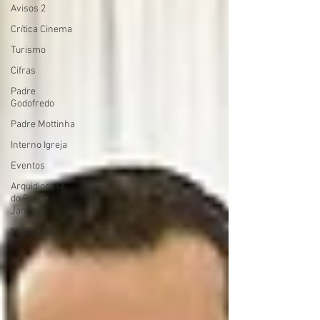
Avisos 2
Crítica Cinema
Turismo
Cifras
Padre
Godofredo
Padre Mottinha
Interno Igreja
Eventos
Arquidiocese
do Rio de
Janeiro
Medjugorje