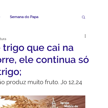
e
Semana do Papa
Palavras do Padre Geovane
itura
 trigo que cai na
ícias
Artigos
Avisos da Paróquia
rre, ele continua só
rigo;
Homilias
Paróquia
Padroeira
o produz muito fruto. Jo 12,24
Video do Papa
Boletim