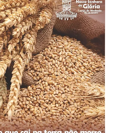
enhora
Homilia Dominical
Avisos 2
Crítica Cinema
dre Godofredo
Padre Mottinha