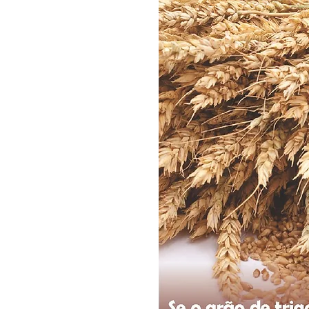
Boletim Kids
Nossa S
Confissão
Padre Bruno
Turismo
Cifras
Pa
Interno Igreja
Eventos