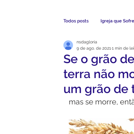
Todos posts
Igreja que Sofr
nsdagloria
Mensagem da Semana
9 de ago. de 2021
1 min de le
Se o grão de
Santos da Semana
Not
terra não mo
um grão de t
Párocos
Pároco Atual
mas se morre, entã
Evangelho
Aconteceu