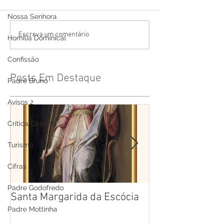
Nossa Senhora
Escreva um comentário
Homilia Dominical
Confissão
Posts Em Destaque
Padre Bruno
Avisos 2
Crítica Cinema
Turismo
Cifras
Padre Godofredo
Santa Margarida da Escócia
Santa Teresa B
Cruz
Padre Mottinha