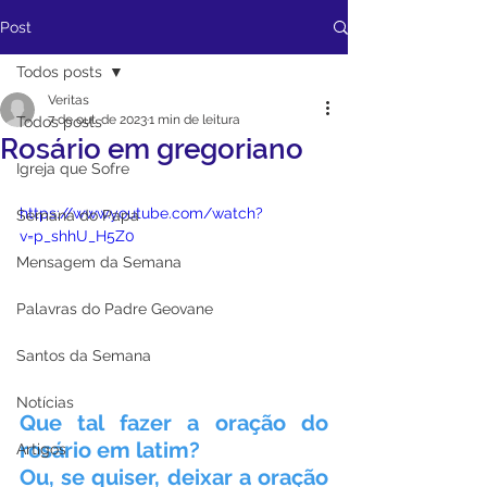
Post
Todos posts
Veritas
7 de out. de 2023
1 min de leitura
Todos posts
Rosário em gregoriano
Igreja que Sofre
https://www.youtube.com/watch?
Semana do Papa
v=p_shhU_H5Z0
Mensagem da Semana
Palavras do Padre Geovane
Santos da Semana
Notícias
Que tal fazer a oração do 
rosário em latim?
Artigos
Ou, se quiser, deixar a oração 