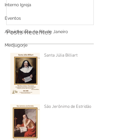
Interno Igreja
Eventos
Posts Recentes
Arquidiocese do Rio de Janeiro
Medjugorje
Santa Júlia Billiart
São Jerônimo de Estridão