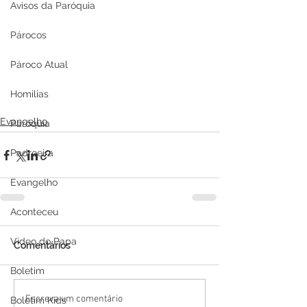
Avisos da Paróquia
Párocos
Pároco Atual
Homilias
Evangelho
Paróquia
Padroeira
Evangelho
Aconteceu
Video do Papa
Comentários
Boletim
Escreva um comentário
Boletim Kids