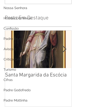
Nossa Senhora
Posts Em Destaque
Homilia Dominical
Confissão
Padre Bruno
Avisos 2
Crítica Cinema
Turismo
Santa Margarida da Escócia
Santa Teresa B
Cifras
Cruz
Padre Godofredo
Padre Mottinha