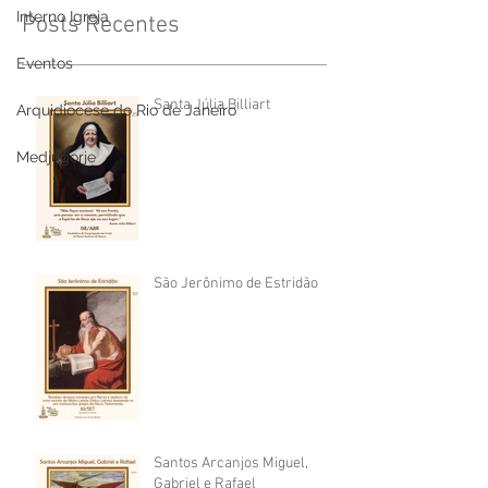
Interno Igreja
Posts Recentes
Eventos
Santa Júlia Billiart
Arquidiocese do Rio de Janeiro
Medjugorje
São Jerônimo de Estridão
Santos Arcanjos Miguel,
Gabriel e Rafael