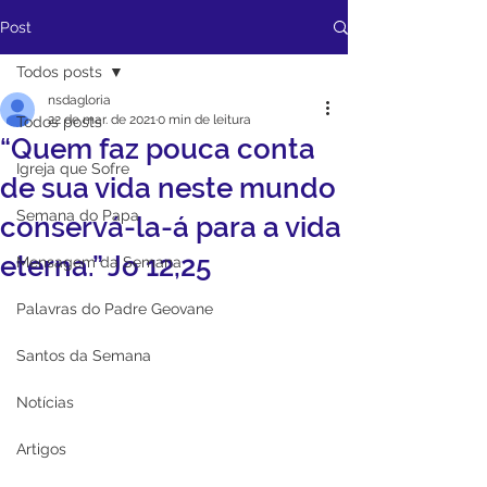
Post
Todos posts
nsdagloria
22 de mar. de 2021
0 min de leitura
Todos posts
“Quem faz pouca conta
Igreja que Sofre
de sua vida neste mundo
Semana do Papa
conservá-la-á para a vida
eterna.” Jo 12,25
Mensagem da Semana
Palavras do Padre Geovane
Santos da Semana
Notícias
Artigos