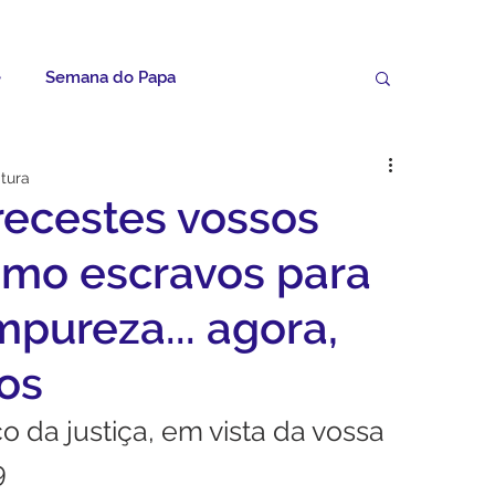
e
Semana do Papa
Palavras do Padre Geovane
itura
recestes vossos
ícias
Artigos
Avisos da Paróquia
mo escravos para
mpureza... agora,
Homilias
Paróquia
Padroeira
os
 da justiça, em vista da vossa 
Video do Papa
Boletim
9