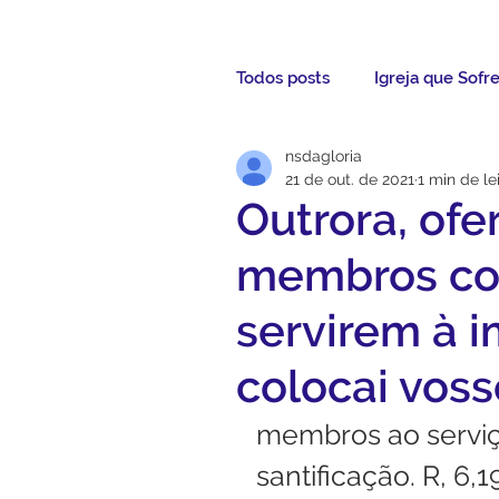
Todos posts
Igreja que Sofr
nsdagloria
Mensagem da Semana
21 de out. de 2021
1 min de le
Outrora, ofe
Santos da Semana
Not
membros co
servirem à i
Párocos
Pároco Atual
colocai voss
membros ao serviço
Evangelho
Aconteceu
santificação. R, 6,1