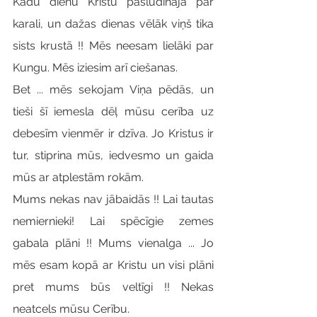
Kādu dienu Kristu pasludināja par 
karali, un dažas dienas vēlāk viņš tika 
sists krustā !! Mēs neesam lielāki par 
Kungu. Mēs iziesim arī ciešanas.
Bet ... mēs sekojam Viņa pēdās, un 
tieši šī iemesla dēļ mūsu cerība uz 
debesīm vienmēr ir dzīva. Jo Kristus ir 
tur, stiprina mūs, iedvesmo un gaida 
mūs ar atplestām rokām.
Mums nekas nav jābaidās !! Lai tautas 
nemiernieki! Lai spēcīgie zemes 
gabala plāni !! Mums vienalga ... Jo 
mēs esam kopā ar Kristu un visi plāni 
pret mums būs veltīgi !! Nekas 
neatcels mūsu Cerību.