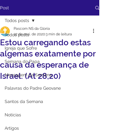
Post
Todos posts
Pascom NS da Gloria
22 de mai. de 2020
3 min de leitura
Todos posts
Estou carregando estas
Igreja que Sofre
algemas exatamente por
Semana do Papa
causa da esperança de
Israel. (At 28,20)
Mensagem da Semana
Palavras do Padre Geovane
Santos da Semana
Notícias
Artigos