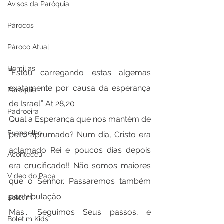
Avisos da Paróquia
Párocos
Pároco Atual
Homilias
“Estou carregando estas algemas 
exatamente por causa da esperança 
Paróquia
de Israel.” At 28,20
Padroeira
Qual a Esperança que nos mantém de 
Evangelho
peito aprumado? Num dia, Cristo era 
aclamado Rei e poucos dias depois 
Aconteceu
era crucificado!! Não somos maiores 
Video do Papa
que o Senhor. Passaremos também 
por tribulação. 
Boletim
Mas... Seguimos Seus passos, e 
Boletim Kids