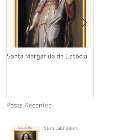
Santa Margarida da Escócia
Santa Teresa B
Cruz
Posts Recentes
Santa Júlia Billiart