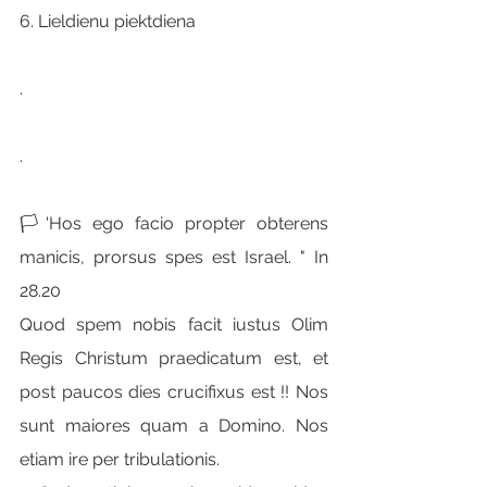
6. Lieldienu piektdiena
.
.
🏳'Hos ego facio propter obterens 
manicis, prorsus spes est Israel. " In 
28.20
Quod spem nobis facit iustus Olim 
Regis Christum praedicatum est, et 
post paucos dies crucifixus est !! Nos 
sunt maiores quam a Domino. Nos 
etiam ire per tribulationis.