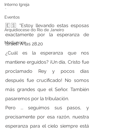
Interno Igreja
.
Eventos
🇪🇸 "Estoy llevando estas esposas 
Arquidiocese do Rio de Janeiro
exactamente por la esperanza de 
Medjugorje
Israel". A las 28.20
¿Cuál es la esperanza que nos 
mantiene erguidos? ¡Un día, Cristo fue 
proclamado Rey y pocos días 
después fue crucificado! No somos 
más grandes que el Señor. También 
pasaremos por la tribulación.
Pero ... seguimos sus pasos, y 
precisamente por esa razón, nuestra 
esperanza para el cielo siempre está 