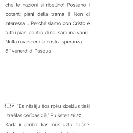
che le nazioni si ribellino! Possano i 
potenti piani della trama !! Non ci 
interessa ... Perché siamo con Cristo e 
tutti i piani contro di noi saranno vani !! 
Nulla rovescerà la nostra speranza.
6 ° venerdì di Pasqua
.
.
🇱🇻 "Es nēsāju šos roku dzelžus tieši 
Izraēlas cerības dēļ." Pulksten 28.20
Kāda ir cerība, kas mūs uztur taisni? 