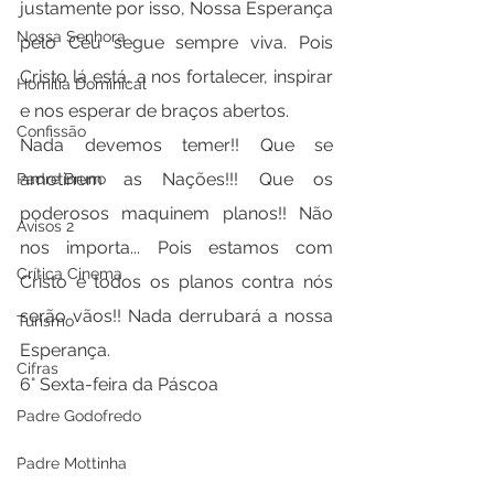
justamente por isso, Nossa Esperança 
Nossa Senhora
pelo Céu segue sempre viva. Pois 
Cristo lá está, a nos fortalecer, inspirar 
Homilia Dominical
e nos esperar de braços abertos.
Confissão
Nada devemos temer!! Que se 
amotinem as Nações!!! Que os 
Padre Bruno
poderosos maquinem planos!! Não 
Avisos 2
nos importa... Pois estamos com 
Crítica Cinema
Cristo e todos os planos contra nós 
serão vãos!! Nada derrubará a nossa 
Turismo
Esperança.
Cifras
6° Sexta-feira da Páscoa
Padre Godofredo
.
Padre Mottinha