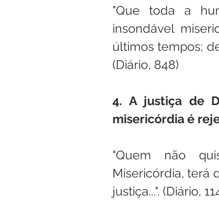
"Que toda a hu
insondável miseric
últimos tempos; dep
(Diário, 848)
4. A justiça de 
misericórdia é rej
"Quem não quis
Misericórdia, terá 
justiça...". (Diário, 1