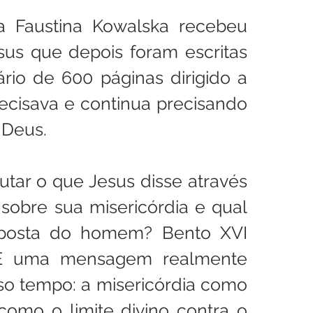
a Faustina Kowalska recebeu 
s que depois foram escritas 
rio de 600 páginas dirigido a 
isava e continua precisando 
 Deus.
utar o que Jesus disse através 
sobre sua misericórdia e qual 
sposta do homem? Bento XVI 
"É uma mensagem realmente 
so tempo: a misericórdia como 
como o limite divino contra o 