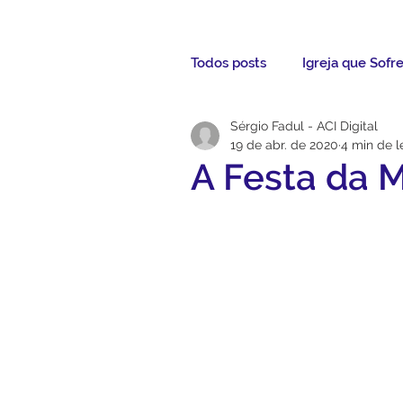
Todos posts
Igreja que Sofr
Sérgio Fadul - ACI Digital
Mensagem da Semana
19 de abr. de 2020
4 min de l
A Festa da M
Santos da Semana
Not
Párocos
Pároco Atual
Evangelho
Aconteceu