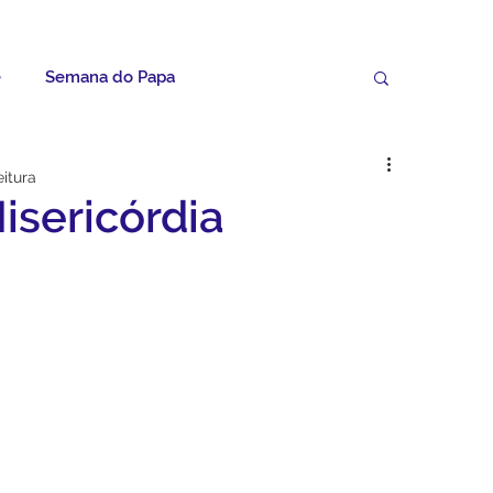
e
Semana do Papa
Palavras do Padre Geovane
eitura
isericórdia
ícias
Artigos
Avisos da Paróquia
Homilias
Paróquia
Padroeira
Video do Papa
Boletim