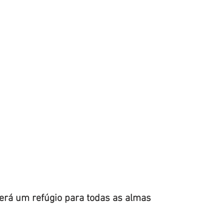
enhora
Homilia Dominical
Avisos 2
Crítica Cinema
dre Godofredo
Padre Mottinha
será um refúgio para todas as almas