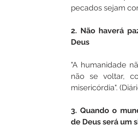
pecados sejam como
2. Não haverá paz
Deus
"A humanidade nã
não se voltar, c
misericórdia". (Diár
3. Quando o mund
de Deus será um s