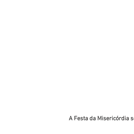
Boletim Kids
Nossa S
Confissão
Padre Bruno
Turismo
Cifras
Pa
Interno Igreja
Eventos
A Festa da Misericórdia 