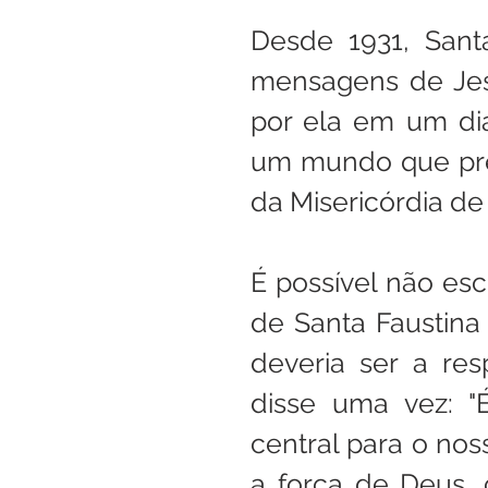
Desde 1931, Sant
mensagens de Jesu
por ela em um diá
um mundo que prec
da Misericórdia de
É possível não esc
de Santa Faustina 
deveria ser a re
disse uma vez: 
central para o nos
a força de Deus, 