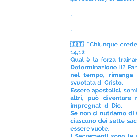
.
.
🇮🇹 "Chiunque crede 
14,12
Qual è la forza traina
Determinazione !!? Fant
nel tempo, rimanga 
svuotata di Cristo.
Essere apostolici, semi
altri, può diventare
impregnati di Dio.
Se non ci nutriamo di C
ciascuno dei sette sac
essere vuote.
I Sacramenti sono le r