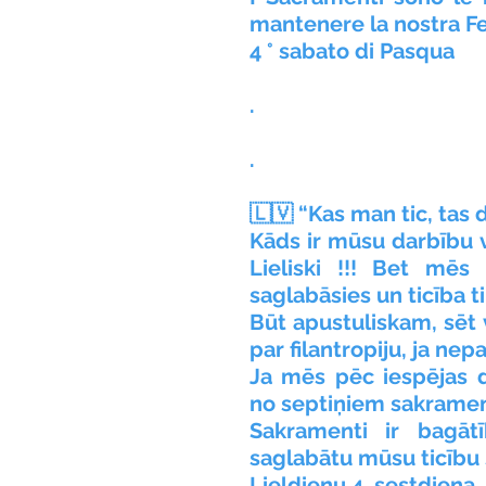
mantenere la nostra Fe
4 ° sabato di Pasqua
.
.
🇱🇻 “Kas man tic, tas 
Kāds ir mūsu darbību vi
Lieliski !!! Bet mēs
saglabāsies un ticība ti
Būt apustuliskam, sēt v
par filantropiju, ja nep
Ja mēs pēc iespējas d
no septiņiem sakramen
Sakramenti ir bagātī
saglabātu mūsu ticību s
Lieldienu 4. sestdiena