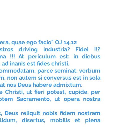
era, quae ego facio" OJ 14.12
ros driving industria? Fidei !!? 
na !!! At periculum est: in diebus 
d inanis est fides christi.
accommodatam, parce seminat, verbum 
m, non autem si conversus est in sola 
iat nos Deus habere admixtum.
 Christi, ut fieri potest, cupide, per 
em Sacramento, ut opera nostra 
 Deus reliquit nobis fidem nostram 
idum, disertus, mobilis et plena 