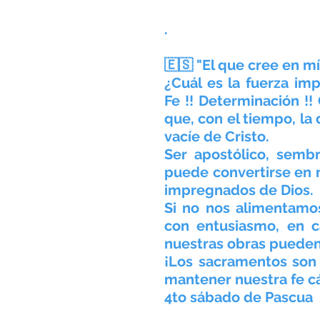
.
🇪🇸 "El que cree en mí
¿Cuál es la fuerza imp
Fe !! Determinación !! 
que, con el tiempo, la
vacíe de Cristo.
Ser apostólico, sembr
puede convertirse en 
impregnados de Dios.
Si no nos alimentamos
con entusiasmo, en c
nuestras obras pueden
¡Los sacramentos son 
mantener nuestra fe cál
4to sábado de Pascua