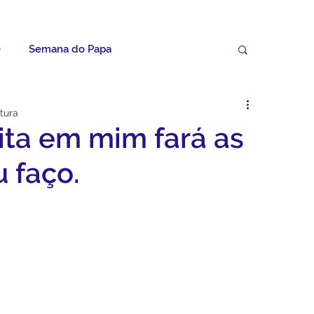
e
Semana do Papa
Palavras do Padre Geovane
itura
ta em mim fará as
ícias
Artigos
Avisos da Paróquia
 faço.
Homilias
Paróquia
Padroeira
Video do Papa
Boletim