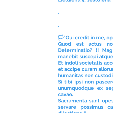
.
.
🏳"Qui credit in me, op
Quod est actus nost
Determinatio? !! Mag
manebit suscepi atque a
Et indoli societatis 
et accipe curam alioru
humanitas non custod
Si tibi ipsi non pascere
unumquodque ex sept
cavae.
Sacramenta sunt opes,
servare possimus cal