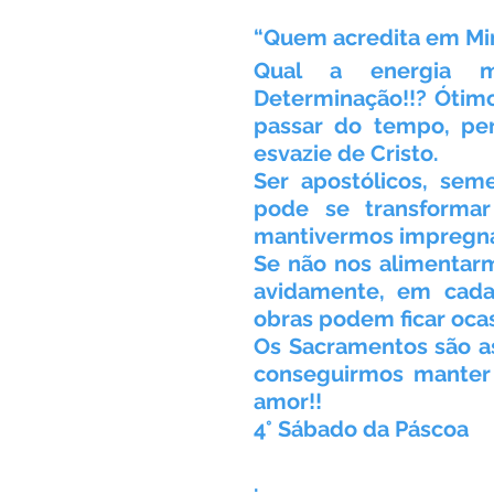
“Quem acredita em Mim
Qual a energia mo
Determinação!!? Ótimo
passar do tempo, pe
esvazie de Cristo.
Ser apostólicos, sem
pode se transformar
mantivermos impregna
Se não nos alimentarmo
avidamente, em cada
obras podem ficar oca
Os Sacramentos são as
conseguirmos manter 
amor!!
4° Sábado da Páscoa
.