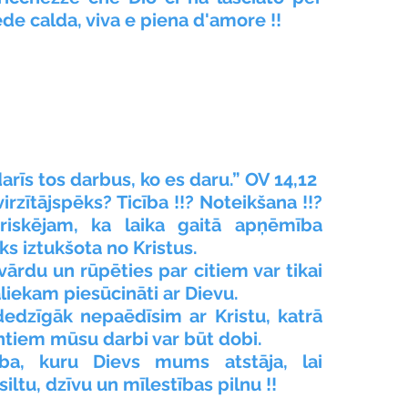
de calda, viva e piena d'amore !!
darīs tos darbus, ko es daru.” OV 14,12
rzītājspēks? Ticība !!? Noteikšana !!? 
 riskējam, ka laika gaitā apņēmība 
ks iztukšota no Kristus.
ārdu un rūpēties par citiem var tikai 
aliekam piesūcināti ar Dievu.
edzīgāk nepaēdīsim ar Kristu, katrā 
tiem mūsu darbi var būt dobi.
ba, kuru Dievs mums atstāja, lai 
iltu, dzīvu un mīlestības pilnu !!