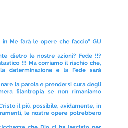
in Me farà le opere che faccio" GU 
nte dietro le nostre azioni? Fede !!? 
astico !!! Ma corriamo il rischio che, 
la determinazione e la Fede sarà 
nare la parola e prendersi cura degli 
 mera filantropia se non rimaniamo 
risto il più possibile, avidamente, in 
ramenti, le nostre opere potrebbero 
icchezze che Dio ci ha lasciato per 