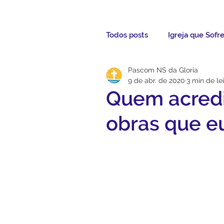
Todos posts
Igreja que Sofr
Pascom NS da Gloria
Mensagem da Semana
9 de abr. de 2020
3 min de le
Quem acredi
Santos da Semana
Not
obras que eu
Párocos
Pároco Atual
Evangelho
Aconteceu