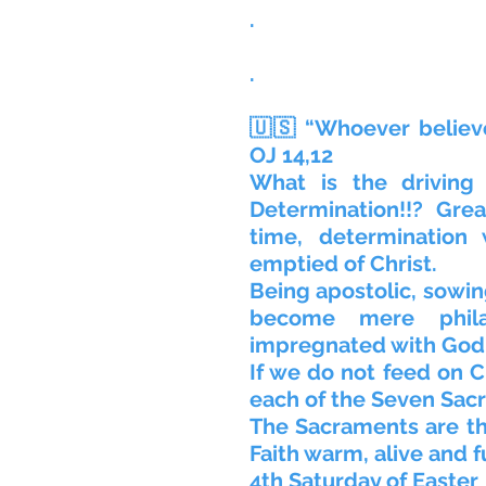
.
.
🇺🇸 “Whoever believes
OJ 14,12
What is the driving 
Determination!!? Grea
time, determination 
emptied of Christ.
Being apostolic, sowin
become mere phila
impregnated with God
If we do not feed on Ch
each of the Seven Sac
The Sacraments are the
Faith warm, alive and fu
4th Saturday of Easter