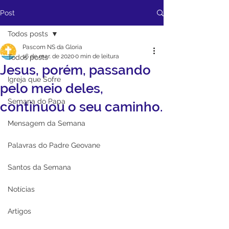
Post
Todos posts
Pascom NS da Gloria
16 de mar. de 2020
0 min de leitura
Todos posts
Jesus, porém, passando
Igreja que Sofre
pelo meio deles,
Semana do Papa
continuou o seu caminho.
Mensagem da Semana
Palavras do Padre Geovane
Santos da Semana
Notícias
Artigos