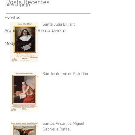
Posts Recentes
Interno Igreja
Eventos
Santa Júlia Billiart
Arquidiocese do Rio de Janeiro
Medjugorje
São Jerônimo de Estridão
Santos Arcanjos Miguel,
Gabriel e Rafael