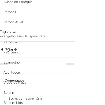
Avisos da Paróquia
Párocos
Pároco Atual
Tags:
Homilias
evangelho
jesus
Deus
palavra
fé
Paróquia
Padroeira
Evangelho
Aconteceu
Comentários
Video do Papa
Boletim
Escreva um comentário
Boletim Kids