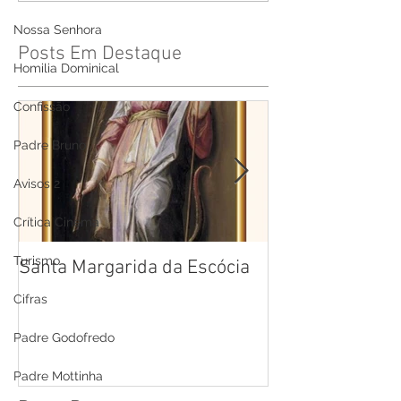
Nossa Senhora
Posts Em Destaque
Homilia Dominical
Confissão
Padre Bruno
Avisos 2
Crítica Cinema
Turismo
Santa Margarida da Escócia
Santa Teresa B
Cruz
Cifras
Padre Godofredo
Padre Mottinha