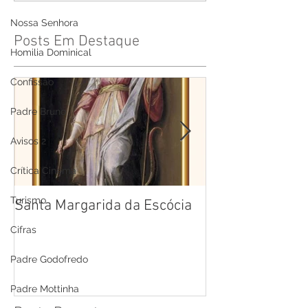
Nossa Senhora
Posts Em Destaque
Homilia Dominical
Confissão
Padre Bruno
Avisos 2
Crítica Cinema
Turismo
Santa Margarida da Escócia
Santa Teresa B
Cruz
Cifras
Padre Godofredo
Padre Mottinha