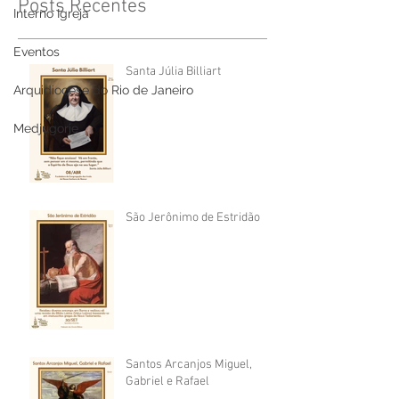
Posts Recentes
Interno Igreja
Eventos
Santa Júlia Billiart
Arquidiocese do Rio de Janeiro
Medjugorje
São Jerônimo de Estridão
Santos Arcanjos Miguel,
Gabriel e Rafael