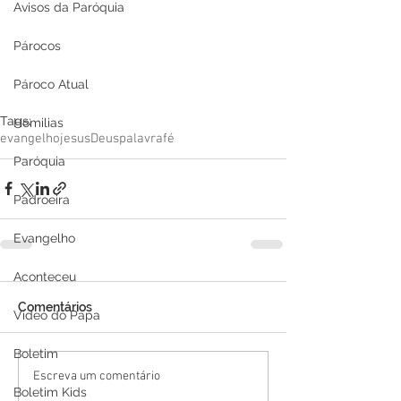
Avisos da Paróquia
Párocos
Pároco Atual
Tags:
Homilias
evangelho
jesus
Deus
palavra
fé
Paróquia
Padroeira
Evangelho
Aconteceu
Comentários
Video do Papa
Boletim
Escreva um comentário
Boletim Kids