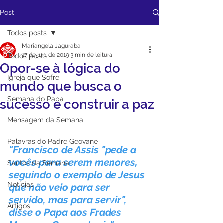
Post
Todos posts
Mariangela Jaguraba
17 de jun. de 2019
3 min de leitura
Todos posts
Opor-se à lógica do
Igreja que Sofre
mundo que busca o
Semana do Papa
sucesso e construir a paz
Mensagem da Semana
Palavras do Padre Geovane
"Francisco de Assis "pede a 
vocês para serem menores, 
Santos da Semana
seguindo o exemplo de Jesus 
Notícias
que não veio para ser 
servido, mas para servir", 
Artigos
disse o Papa aos Frades 