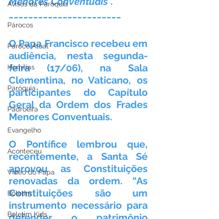
Menores Conventuais".  
Avisos da Paróquia
_______________________
Párocos
O Papa Francisco recebeu em 
Pároco Atual
audiência, nesta segunda-
feira (17/06), na Sala 
Homilias
Clementina, no Vaticano, os 
Paróquia
participantes do Capítulo 
Geral da Ordem dos Frades 
Padroeira
Menores Conventuais.
Evangelho
O Pontífice lembrou que, 
Aconteceu
recentemente, a Santa Sé 
aprovou as Constituições 
Video do Papa
renovadas da ordem. “As 
Constituições são um 
Boletim
instrumento necessário para 
Boletim Kids
defender o patrimônio 