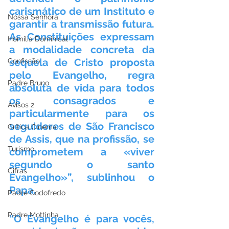
carismático de um Instituto e 
Nossa Senhora
garantir a transmissão futura. 
As Constituições expressam 
Homilia Dominical
a modalidade concreta da 
sequela de Cristo proposta 
Confissão
pelo Evangelho, regra 
Padre Bruno
absoluta de vida para todos 
os consagrados e 
Avisos 2
particularmente para os 
seguidores de São Francisco 
Crítica Cinema
de Assis, que na profissão, se 
Turismo
comprometem a «viver 
segundo o santo 
Cifras
Evangelho»”, sublinhou o 
Papa.
Padre Godofredo
Padre Mottinha
“O Evangelho é para vocês, 