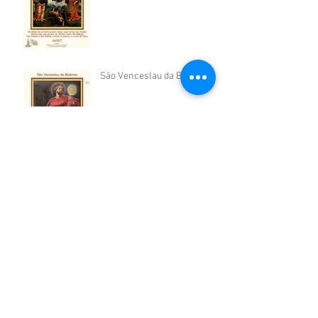
São Venceslau da Boêmia
São Vicente de Paulo
São Cosme e São Damião