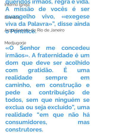
queridos irmãos, regra e vida. 
Interno Igreja
A missão de vocês é ser 
evangelho vivo, «exegese 
Eventos
viva da Palavra»”, disse ainda 
Arquidiocese do Rio de Janeiro
o Pontífice.
Medjugorje
«O Senhor me concedeu 
irmãos». A fraternidade é um 
dom que deve ser acolhido 
com gratidão. É uma 
realidade sempre em 
caminho, em construção e 
pede a contribuição de 
todos, sem que ninguém se 
exclua ou seja excluído”, uma 
realidade “em que não há 
consumidores, mas 
construtores. 