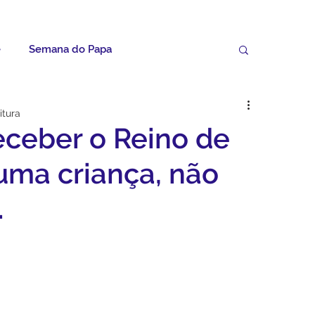
e
Semana do Papa
Palavras do Padre Geovane
itura
ceber o Reino de
ícias
Artigos
Avisos da Paróquia
ma criança, não
.
Homilias
Paróquia
Padroeira
Video do Papa
Boletim