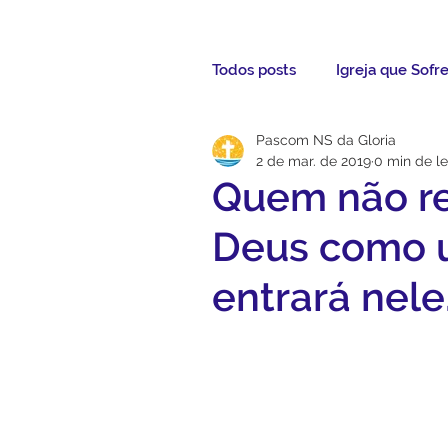
Todos posts
Igreja que Sofr
Pascom NS da Gloria
Mensagem da Semana
2 de mar. de 2019
0 min de le
Quem não re
Santos da Semana
Not
Deus como u
entrará nele
Párocos
Pároco Atual
Evangelho
Aconteceu