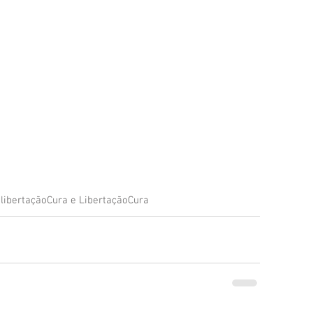
enhora
Homilia Dominical
Avisos 2
Crítica Cinema
dre Godofredo
Padre Mottinha
a
libertação
Cura e Libertação
Cura