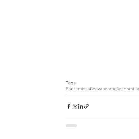
Boletim Kids
Nossa S
Confissão
Padre Bruno
Turismo
Cifras
Pa
Interno Igreja
Eventos
Tags:
Padre
missa
Geovane
orações
Homili