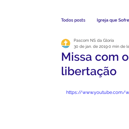
Todos posts
Igreja que Sofr
Pascom NS da Gloria
Mensagem da Semana
30 de jan. de 2019
0 min de le
Missa com o
Santos da Semana
Not
libertação
Párocos
Pároco Atual
https://www.youtube.com/
Evangelho
Aconteceu