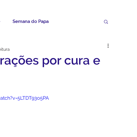
e
Semana do Papa
Palavras do Padre Geovane
itura
rações por cura e
ícias
Artigos
Avisos da Paróquia
Homilias
Paróquia
Padroeira
watch?v=5LTDT93o5PA
Video do Papa
Boletim