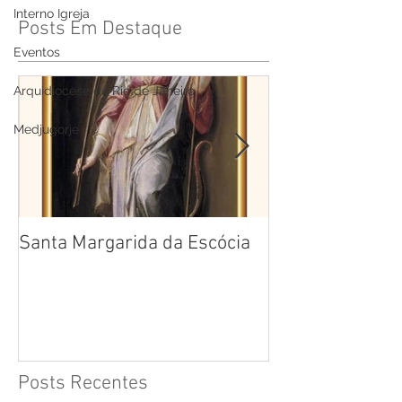
Interno Igreja
Posts Em Destaque
Eventos
Arquidiocese do Rio de Janeiro
Medjugorje
Santa Margarida da Escócia
Santa Teresa B
Cruz
Posts Recentes