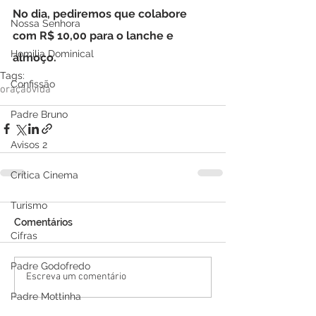
No dia, pediremos que colabore 
Nossa Senhora
com R$ 10,00 para o lanche e 
Homilia Dominical
almoço.
Tags:
Confissão
oração
vida
Padre Bruno
Avisos 2
Crítica Cinema
Turismo
Comentários
Cifras
Padre Godofredo
Escreva um comentário
Padre Mottinha