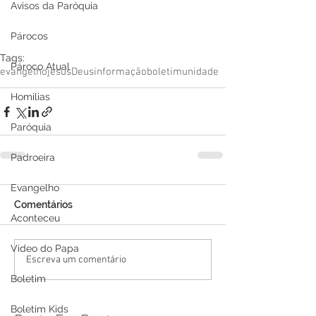
Avisos da Paróquia
Párocos
Tags:
Pároco Atual
evangelho
jesus
Deus
informação
boletim
unidade
Homilias
Paróquia
Padroeira
Evangelho
Comentários
Aconteceu
Video do Papa
Escreva um comentário
Boletim
Boletim Kids