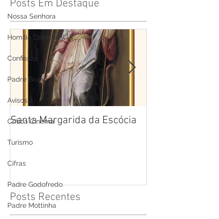
Posts Em Destaque
Nossa Senhora
Homilia Dominical
Confissão
Padre Bruno
Avisos 2
Santa Margarida da Escócia
Santa Teresa B
Crítica Cinema
Cruz
Turismo
Cifras
Padre Godofredo
Posts Recentes
Padre Mottinha