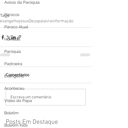
Avisos da Paróquia
Párocos
Tags:
evangelho
jesus
Deus
palavra
informação
Pároco Atual
Homilias
Paróquia
Padroeira
Comentários
Evangelho
Aconteceu
Escreva um comentário
Video do Papa
Boletim
Posts Em Destaque
Boletim Kids