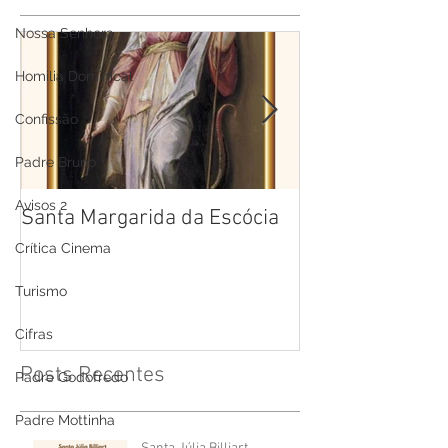
Nossa Senhora
Homilia Dominical
Confissão
Padre Bruno
Avisos 2
Santa Margarida da Escócia
Santa Teresa B
Cruz
Crítica Cinema
Turismo
Cifras
Posts Recentes
Padre Godofredo
Padre Mottinha