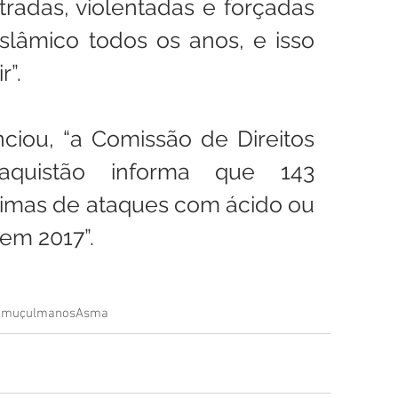
tradas, violentadas e forçadas 
lâmico todos os anos, e isso 
r”.
ciou, “a Comissão de Direitos 
uistão informa que 143 
timas de ataques com ácido ou 
em 2017”.
a
muçulmanos
Asma