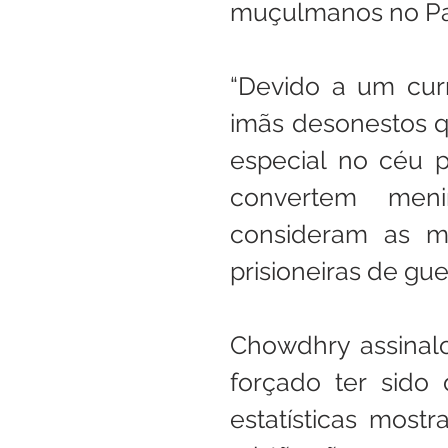
muçulmanos no Paq
“Devido a um curr
imãs desonestos q
especial no céu p
convertem menin
consideram as mu
prisioneiras de gue
Chowdhry assinal
forçado ter sido 
estatísticas most