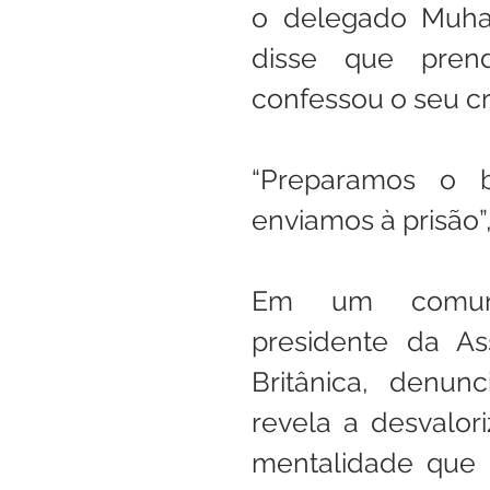
o delegado Muham
disse que pren
confessou o seu c
“Preparamos o b
enviamos à prisão”
Em um comunic
presidente da Ass
Britânica, denun
revela a desvalor
mentalidade que 