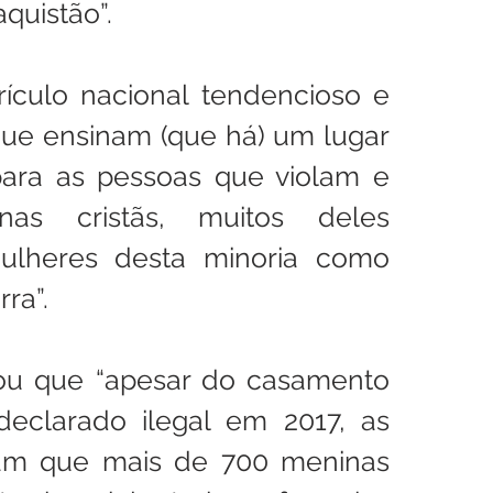
uistão”.
ículo nacional tendencioso e 
ue ensinam (que há) um lugar 
ara as pessoas que violam e 
as cristãs, muitos deles 
lheres desta minoria como 
rra”.
ou que “apesar do casamento 
declarado ilegal em 2017, as 
ram que mais de 700 meninas 