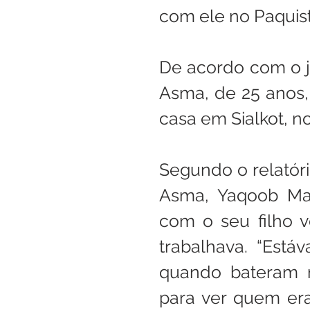
com ele no Paquist
De acordo com o jo
Asma, de 25 anos,
casa em Sialkot, no
Segundo o relatório
Asma, Yaqoob Masi
com o seu filho v
trabalhava. “Est
quando bateram na
para ver quem er