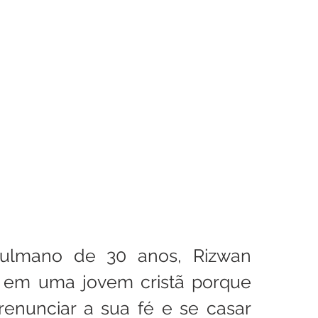
enhora
Homilia Dominical
Avisos 2
Crítica Cinema
dre Godofredo
Padre Mottinha
mano de 30 anos, Rizwan 
o em uma jovem cristã porque 
renunciar a sua fé e se casar 