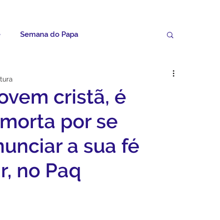
e
Semana do Papa
Palavras do Padre Geovane
itura
ovem cristã, é
ícias
Artigos
Avisos da Paróquia
morta por se
nunciar a sua fé
Homilias
Paróquia
Padroeira
r, no Paq
Video do Papa
Boletim