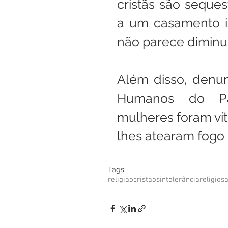
cristãs são seques
a um casamento is
não parece diminui
Além disso, denun
Humanos do Paq
mulheres foram ví
lhes atearam fogo 
Tags:
religião
cristãos
intolerância
religios