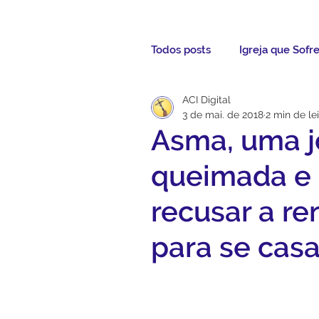
Todos posts
Igreja que Sofr
ACI Digital
Mensagem da Semana
3 de mai. de 2018
2 min de le
Asma, uma j
Santos da Semana
Not
queimada e 
recusar a re
Párocos
Pároco Atual
para se casa
Evangelho
Aconteceu