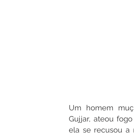
Boletim Kids
Nossa S
Confissão
Padre Bruno
Turismo
Cifras
Pa
Interno Igreja
Eventos
Um homem muçul
Gujjar, ateou fog
ela se recusou a 