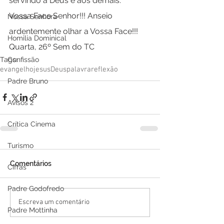
servindo a Deus e aos demais.
Vossa Face Senhor!!! Anseio 
Nossa Senhora
ardentemente olhar a Vossa Face!!!
Homilia Dominical
Quarta, 26º Sem do TC
Tags:
Confissão
evangelho
jesus
Deus
palavra
reflexão
Padre Bruno
Avisos 2
Crítica Cinema
Turismo
Comentários
Cifras
Padre Godofredo
Escreva um comentário
Padre Mottinha