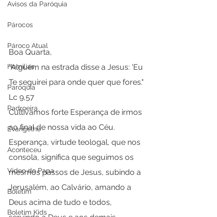
Avisos da Paróquia
Párocos
Pároco Atual
Boa Quarta,   
"Alguém na estrada disse a Jesus: 'Eu 
Homilias
Te seguirei para onde quer que fores." 
Paróquia
Lc 9,57   
Padroeira
Cultivamos forte Esperança de irmos 
ao final de nossa vida ao Céu.
Evangelho
Esperança, virtude teologal, que nos 
Aconteceu
consola, significa que seguimos os 
Video do Papa
mesmos passos de Jesus, subindo a 
Jerusalém, ao Calvário, amando a 
Boletim
Deus acima de tudo e todos, 
Boletim Kids