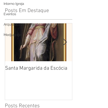
Interno Igreja
Posts Em Destaque
Eventos
Arquidiocese do Rio de Janeiro
Medjugorje
Santa Margarida da Escócia
Santa Teresa B
Cruz
Posts Recentes