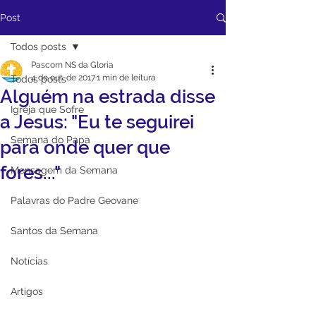
Post
Todos posts
Pascom NS da Gloria
4 de out. de 2017
1 min de leitura
Todos posts
Alguém na estrada disse
Igreja que Sofre
a Jesus: "Eu te seguirei
Semana do Papa
para onde quer que
fores..."
Mensagem da Semana
Palavras do Padre Geovane
Santos da Semana
Notícias
Artigos