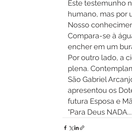
Este testemunho nã
humano, mas por u
Nosso conheciment
Compara-se à águ
encher em um burac
Por outro lado, a c
plena. Contemplam
São Gabriel Arcanj
apresentou os Dote
futura Esposa e Mãe
"Para Deus NADA...