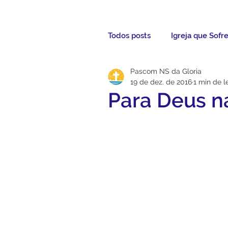
Todos posts
Igreja que Sofr
Pascom NS da Gloria
Mensagem da Semana
19 de dez. de 2016
1 min de l
Para Deus n
Santos da Semana
Not
Párocos
Pároco Atual
Evangelho
Aconteceu