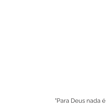
Boletim Kids
Nossa S
Confissão
Padre Bruno
Turismo
Cifras
Pa
Interno Igreja
Eventos
"Para Deus nada é 