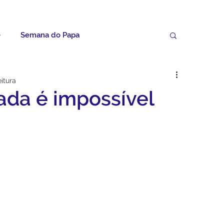
e
Semana do Papa
Palavras do Padre Geovane
eitura
ada é impossível
ícias
Artigos
Avisos da Paróquia
Homilias
Paróquia
Padroeira
Video do Papa
Boletim