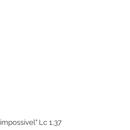
enhora
Homilia Dominical
Avisos 2
Crítica Cinema
dre Godofredo
Padre Mottinha
impossível" Lc 1,37