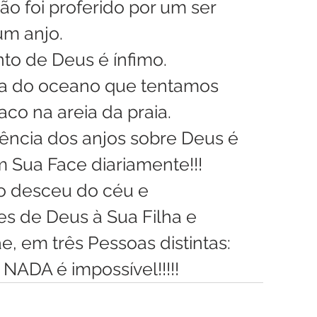
o foi proferido por um ser 
m anjo.
o de Deus é ínfimo. 
a do oceano que tentamos 
o na areia da praia.
iência dos anjos sobre Deus é 
 Sua Face diariamente!!! 
o desceu do céu e 
s de Deus à Sua Filha e 
, em três Pessoas distintas: 
 NADA é impossível!!!!!