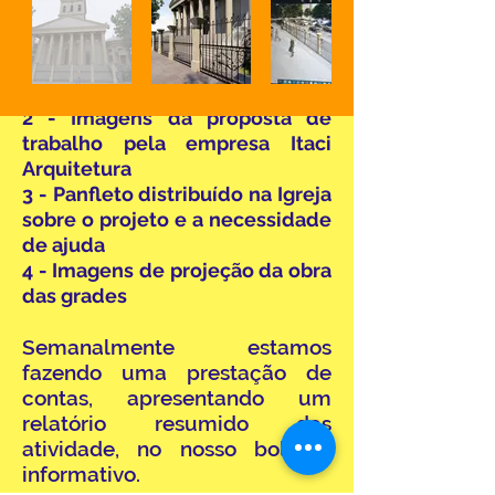
assunto, basta clicar na frase.
1 - Vídeo sobre a necessidade
de obra
2 - Imagens da proposta de
trabalho pela empresa Itaci
Arquitetura
3 -
Panfleto distribuído na Igreja
sobre o projeto e a necessidade
de ajuda
4 -
Imagens de projeção da obra
das grades
Semanalmente estamos
fazendo uma prestação de
contas, apresentando um
relatório resumido das
atividade, no nosso boletim
informativo.