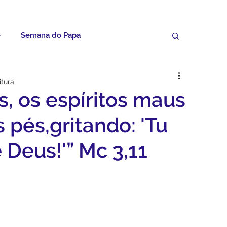
e
Semana do Papa
Palavras do Padre Geovane
itura
, os espíritos maus
ícias
Artigos
Avisos da Paróquia
 pés,gritando: 'Tu
e Deus!'” Mc 3,11
Homilias
Paróquia
Padroeira
Video do Papa
Boletim