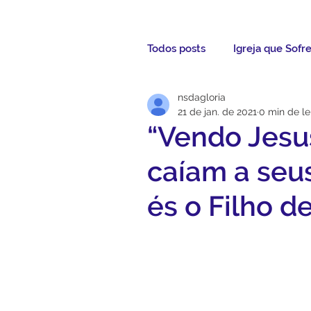
Todos posts
Igreja que Sofr
nsdagloria
Mensagem da Semana
21 de jan. de 2021
0 min de le
“Vendo Jesus
Santos da Semana
Not
caíam a seus
és o Filho d
Párocos
Pároco Atual
Evangelho
Aconteceu