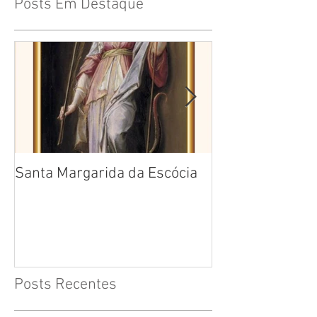
Posts Em Destaque
Santa Margarida da Escócia
Santa Teresa B
Cruz
Posts Recentes