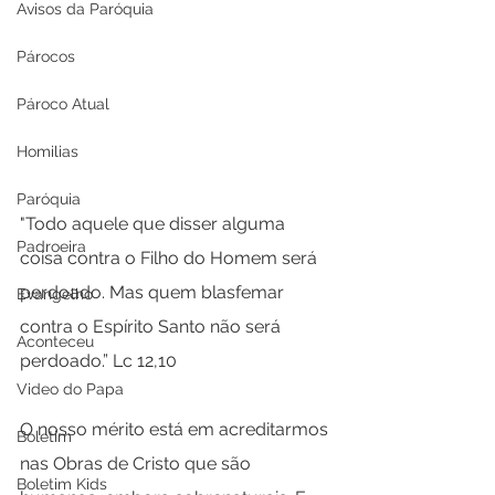
Avisos da Paróquia
Párocos
Pároco Atual
Homilias
Paróquia
"Todo aquele que disser alguma 
Padroeira
coisa contra o Filho do Homem será 
perdoado. Mas quem blasfemar 
Evangelho
contra o Espírito Santo não será 
Aconteceu
perdoado.” Lc 12,10
Video do Papa
O nosso mérito está em acreditarmos 
Boletim
nas Obras de Cristo que são 
Boletim Kids