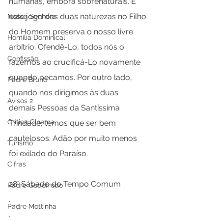
humanas, embora sobrenaturais. E 
este jogo das duas naturezas no Filho 
Nossa Senhora
do Homem preserva o nosso livre 
Homilia Dominical
arbítrio. Ofendê-Lo, todos nós o 
Confissão
fazemos ao crucificá-Lo novamente 
quando pecamos. Por outro lado, 
Padre Bruno
quando nos dirigimos às duas 
Avisos 2
demais Pessoas da Santíssima 
Crítica Cinema
Trindade, temos que ser bem 
cautelosos. Adão por muito menos 
Turismo
foi exilado do Paraíso.
Cifras
28° Sábado do Tempo Comum
Padre Godofredo
.
Padre Mottinha
.