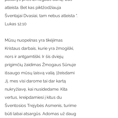
atleista. Bet kas piktžodžiauja 
Šventajai Dvasiai, tam nebus atleista “. 
Lukas 12.10
Mūsų nuopelnas yra tikėjimas 
Kristaus darbais, kurie yra žmogiški, 
nors ir antgamtiški. Ir šis dviejų 
prigimčių žaidimas Žmogaus Sūnuje 
išsaugo mūsų laisvą valią. Įžeisdami 
Jį, mes visi darome tai dar kartą 
nukryžiavę, kai nusidedame. Kita 
vertus, kreipdamiesi į kitus du 
Šventosios Trejybės Asmenis, turime 
būti labai atsargūs. Adomas už daug 