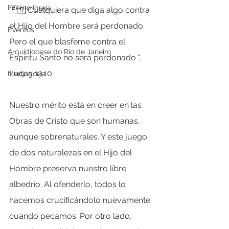
Interno Igreja
🇪🇸 Cualquiera que diga algo contra 
el Hijo del Hombre será perdonado. 
Eventos
Pero el que blasfeme contra el 
Arquidiocese do Rio de Janeiro
Espíritu Santo no será perdonado ". 
Lucas 12.10
Medjugorje
Nuestro mérito está en creer en las 
Obras de Cristo que son humanas, 
aunque sobrenaturales. Y este juego 
de dos naturalezas en el Hijo del 
Hombre preserva nuestro libre 
albedrío. Al ofenderlo, todos lo 
hacemos crucificándolo nuevamente 
cuando pecamos. Por otro lado, 