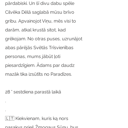
pārdabiski. Un šī divu dabu spēle 
Cilvēka Dēlā saglabā mūsu brīvo 
gribu. Apvainojot Viņu, mēs visi to 
darām, atkal krustā sitot, kad 
grēkojam. No otras puses, uzrunājot 
abas pārējās Svētās Trīsvienības 
personas, mums jābūt ļoti 
piesardzīgiem. Ādams par daudz 
mazāk tika izsūtīts no Paradīzes.
28 ° sestdiena parastā laikā
.
.
🇱🇹 Kiekvienam, kuris ką nors 
pasakys prieš Žmogaus Sūnų, bus 