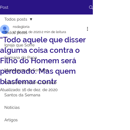
Post
Todos posts
nsdagloria
17 de out. de 2020
2 min de leitura
Todos posts
“Todo aquele que disser
Igreja que Sofre
alguma coisa contra o
Semana do Papa
Filho do Homem será
perdoado. Mas quem
Mensagem da Semana
blasfemar contr
Palavras do Padre Geovane
Atualizado:
16 de dez. de 2020
Santos da Semana
Notícias
Artigos