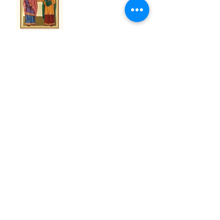
São Firmino de Amiens
São Sérgio de Radonej