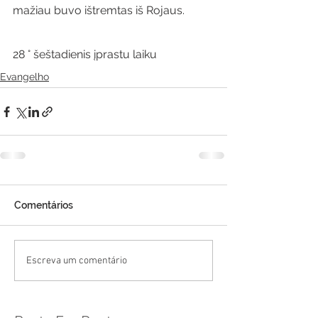
mažiau buvo ištremtas iš Rojaus.
28 ° šeštadienis įprastu laiku
Evangelho
Comentários
Escreva um comentário