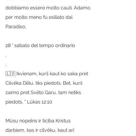
dobbiamo essere molto cauti. Adamo 
per molto meno fu esiliato dal 
Paradiso.
28 ° sabato del tempo ordinario
.
.
🇱🇻 Ikvienam, kurš kaut ko saka pret 
Cilvēka Dēlu, tiks piedots. Bet, kurš 
zaimo pret Svēto Garu, tam netiks 
piedots. ” Lūkas 12.10
Mūsu nopelns ir ticība Kristus 
darbiem, kas ir cilvēku, kaut arī 