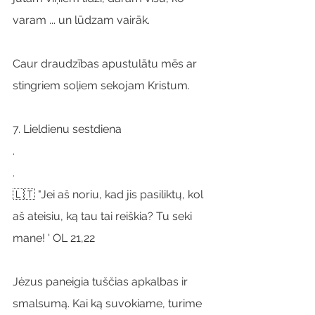
varam ... un lūdzam vairāk.
Caur draudzības apustulātu mēs ar 
stingriem soļiem sekojam Kristum.
7. Lieldienu sestdiena
.
.
🇱🇹 "Jei aš noriu, kad jis pasiliktų, kol 
aš ateisiu, ką tau tai reiškia? Tu seki 
mane! ' OL 21,22
Jėzus paneigia tuščias apkalbas ir 
smalsumą. Kai ką suvokiame, turime 