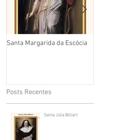
Santa Margarida da Escócia
Santa Teresa B
Cruz
Posts Recentes
Santa Júlia Billiart