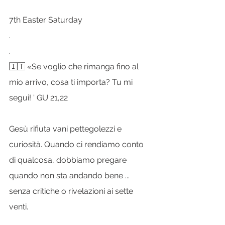
7th Easter Saturday
.
.
🇮🇹 «Se voglio che rimanga fino al 
mio arrivo, cosa ti importa? Tu mi 
segui! ' GU 21,22
Gesù rifiuta vani pettegolezzi e 
curiosità. Quando ci rendiamo conto 
di qualcosa, dobbiamo pregare 
quando non sta andando bene ... 
senza critiche o rivelazioni ai sette 
venti.