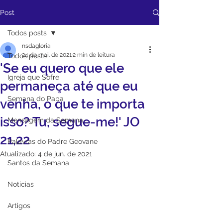
Post
Todos posts
nsdagloria
24 de mai. de 2021
2 min de leitura
Todos posts
'Se eu quero que ele
Igreja que Sofre
permaneça até que eu
Semana do Papa
venha, o que te importa
isso? Tu, segue-me!' JO
Mensagem da Semana
21,22
Palavras do Padre Geovane
Atualizado:
4 de jun. de 2021
Santos da Semana
Notícias
Artigos