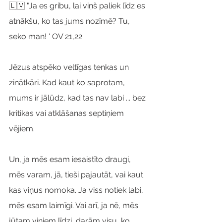
🇱🇻 "Ja es gribu, lai viņš paliek līdz es 
atnākšu, ko tas jums nozīmē? Tu, 
seko man! ' OV 21,22
Jēzus atspēko veltīgas tenkas un 
zinātkāri. Kad kaut ko saprotam, 
mums ir jālūdz, kad tas nav labi ... bez 
kritikas vai atklāšanas septiņiem 
vējiem.
Un, ja mēs esam iesaistīto draugi, 
mēs varam, jā, tieši pajautāt, vai kaut 
kas viņus nomoka. Ja viss notiek labi, 
mēs esam laimīgi. Vai arī, ja nē, mēs 
jūtam viņiem līdzi, darām visu, ko 