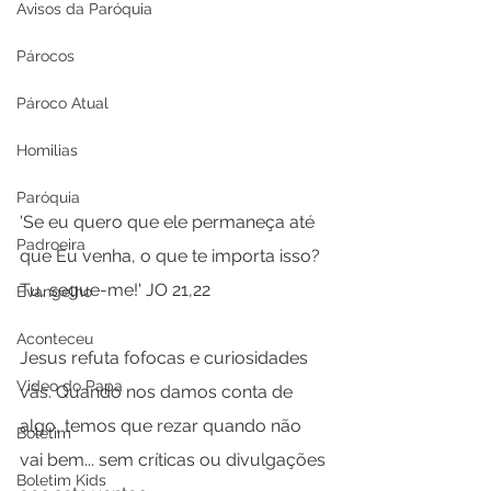
Avisos da Paróquia
Párocos
Pároco Atual
Homilias
Paróquia
'Se eu quero que ele permaneça até 
Padroeira
que Eu venha, o que te importa isso? 
Tu, segue-me!' JO 21,22
Evangelho
Aconteceu
Jesus refuta fofocas e curiosidades 
Video do Papa
vãs. Quando nos damos conta de 
algo, temos que rezar quando não 
Boletim
vai bem... sem críticas ou divulgações 
Boletim Kids