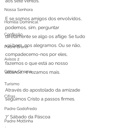
aos sete ventos.
Nossa Senhora
E se somos amigos dos envolvidos, 
Homilia Dominical
podemos, sim, perguntar 
Confissão
diretamente se algo os aflige. Se tudo 
vai bem, nos alegramos. Ou se não, 
Padre Bruno
compadecemo-nos por eles, 
Avisos 2
fazemos o que está ao nosso 
Crítica Cinema
alcance... e rezamos mais.
Turismo
Através do apostolado da amizade 
Cifras
seguimos Cristo a passos firmes.
Padre Godofredo
7° Sábado da Páscoa
Padre Mottinha
.