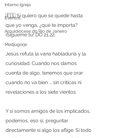
Interno Igreja
.
🇪🇸 Si quiero que se quede hasta 
Eventos
que yo venga, ¿qué te importa? 
Arquidiocese do Rio de Janeiro
¡Sígueme tú! DO 21,22.
Medjugorje
Jesús refuta la vana habladuría y la 
curiosidad. Cuando nos damos 
cuenta de algo, tenemos que orar 
cuando no va bien ... sin críticas ni 
revelaciones a los siete vientos.
Y si somos amigos de los implicados, 
podemos, eso sí, preguntar 
directamente si algo los aflige. Si todo 