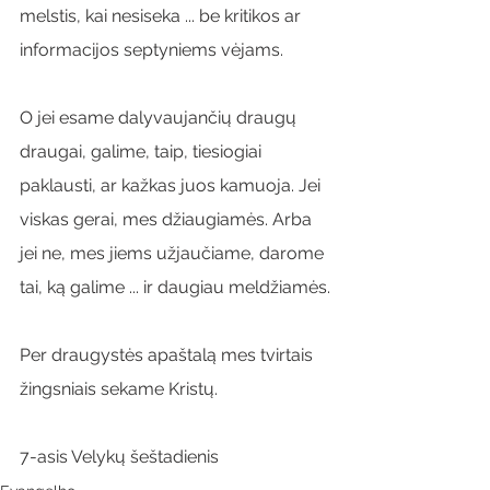
melstis, kai nesiseka ... be kritikos ar 
informacijos septyniems vėjams.
O jei esame dalyvaujančių draugų 
draugai, galime, taip, tiesiogiai 
paklausti, ar kažkas juos kamuoja. Jei 
viskas gerai, mes džiaugiamės. Arba 
jei ne, mes jiems užjaučiame, darome 
tai, ką galime ... ir daugiau meldžiamės.
Per draugystės apaštalą mes tvirtais 
žingsniais sekame Kristų.
7-asis Velykų šeštadienis