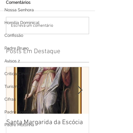
Comentários
Nossa Senhora
Homilia Dominical
Escreva um comentário
Confissão
Padre Bruno
Posts Em Destaque
Avisos 2
Crítica Cinema
Turismo
Cifras
Padre Godofredo
Santa Margarida da Escócia
Santa Teresa B
Padre Mottinha
Cruz