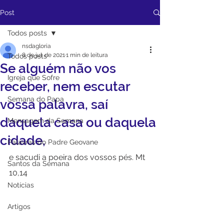
Post
Todos posts
nsdagloria
8 de jul. de 2021
1 min de leitura
Todos posts
Se alguém não vos
Igreja que Sofre
receber, nem escutar
Semana do Papa
vossa palavra, saí
daquela casa ou daquela
Mensagem da Semana
cidade,
Palavras do Padre Geovane
e sacudi a poeira dos vossos pés. Mt 
Santos da Semana
10,14
Notícias
Artigos