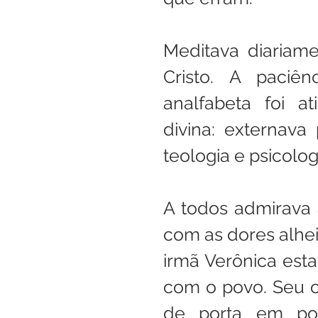
Meditava diariame
Cristo. A paciên
analfabeta foi at
divina: externava
teologia e psicolo
A todos admirava a
com as dores alhei
irmã Verônica est
com o povo. Seu o
de porta em por