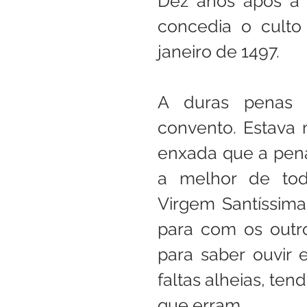
Dez anos após a 
concedia o culto 
janeiro de 1497. 
A duras penas co
convento. Estava 
enxada que a pena
a melhor de toda
Virgem Santíssima
para com os outr
para saber ouvir 
faltas alheias, ten
que erram. 