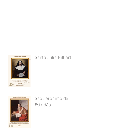
Santa Júlia Billiart
São Jerônimo de
Estridão