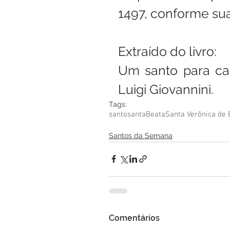
1497, conforme sua
Extraído do livro:
Um santo para cad
Luigi Giovannini.
Tags:
santo
santa
Beata
Santa Verônica de 
Santos da Semana
Comentários