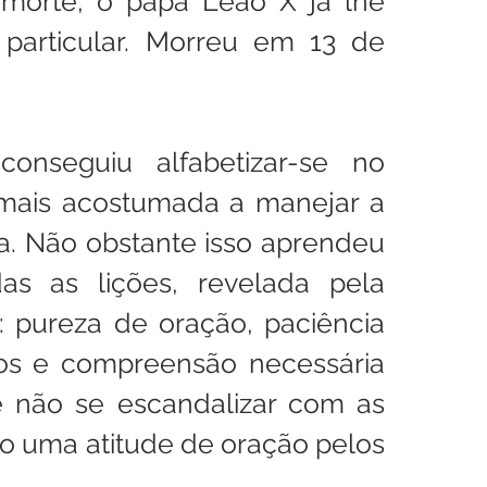
morte, o papa Leão X já lhe 
particular. Morreu em 13 de 
nseguiu alfabetizar-se no 
mais acostumada a manejar a 
. Não obstante isso aprendeu 
s as lições, revelada pela 
: pureza de oração, paciência 
os e compreensão necessária 
e não se escandalizar com as 
do uma atitude de oração pelos 