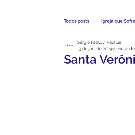
Todos posts
Igreja que Sofr
Sérgio Fadul / Paullus
Mensagem da Semana
13 de jan. de 2024
2 min de le
Santa Verôn
Santos da Semana
Not
Párocos
Pároco Atual
Evangelho
Aconteceu