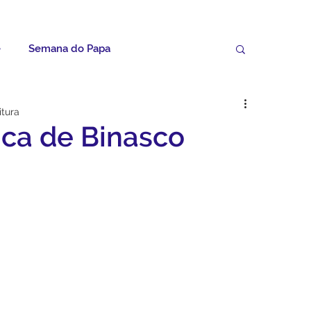
e
Semana do Papa
Palavras do Padre Geovane
itura
ica de Binasco
ícias
Artigos
Avisos da Paróquia
Homilias
Paróquia
Padroeira
Video do Papa
Boletim