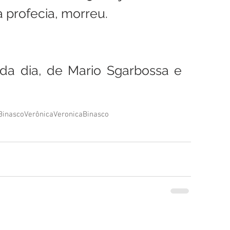
 profecia, morreu.
a dia, de Mario Sgarbossa e 
Binasco
Verônica
Veronica
Binasco